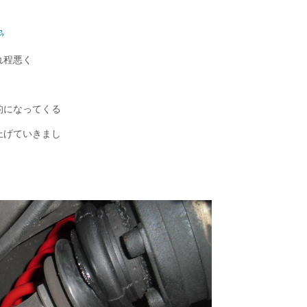
れ程悪く
的になってくる
上げていきまし
・