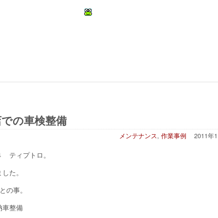
かと思います。
での車検整備
メンテナンス
,
作業事例
2011年
４ ティプトロ。
ました。
との事。
納車整備