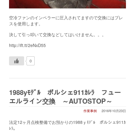
空冷ファンのインペラーに圧入されてますので交換にはプレ
スを使用します。
決して引っ叩いて交換などしてはいけません。。。
http://ift.tt/2eNxD55
0
1988yﾓﾃﾞﾙ ポルシェ911ｶﾚﾗ フュー
エルライン交換 ～AUTOSTOP～
作業事例
2016年10月23日
法定12ヶ月点検整備でお預かりの1988ｙﾓﾃﾞﾙ ポルシェ911ｶ
ﾚﾗ。