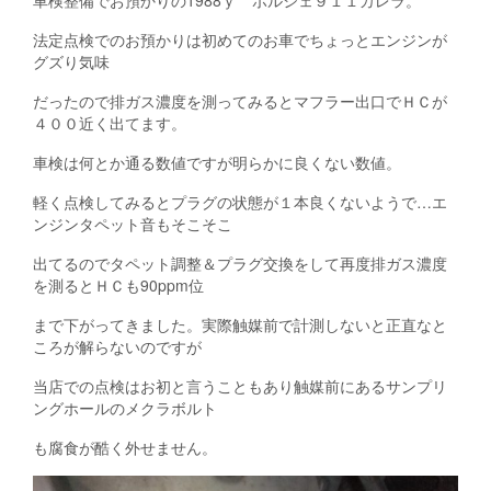
t
法定点検でのお預かりは初めてのお車でちょっとエンジンが
/
グズり気味
2
e
だったので排ガス濃度を測ってみるとマフラー出口でＨＣが
8
４００近く出てます。
7
o
車検は何とか通る数値ですが明らかに良くない数値。
b
P
軽く点検してみるとプラグの状態が１本良くないようで…エ
ンジンタペット音もそこそこ
出てるのでタペット調整＆プラグ交換をして再度排ガス濃度
を測るとＨＣも90ppm位
まで下がってきました。実際触媒前で計測しないと正直なと
ころが解らないのですが
当店での点検はお初と言うこともあり触媒前にあるサンプリ
ングホールのメクラボルト
も腐食が酷く外せません。