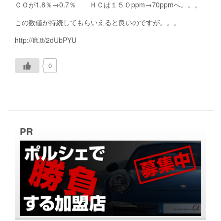
ＣＯが1.8％→0.7％ ＨＣは１５０ppm→70ppmへ。。。
この数値が持続してもらいえると良いのですが。。。
http://ift.tt/2dUbPYU
0
PR