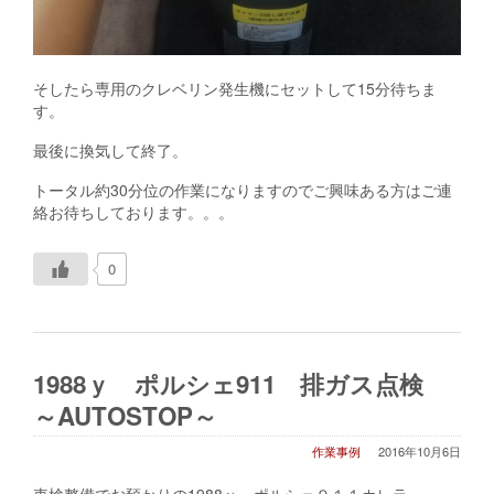
そしたら専用のクレベリン発生機にセットして15分待ちま
す。
最後に換気して終了。
トータル約30分位の作業になりますのでご興味ある方はご連
絡お待ちしております。。。
h
0
t
t
p
:
/
1988ｙ ポルシェ911 排ガス点検
/
i
～AUTOSTOP～
f
t
作業事例
2016年10月6日
.
t
車検整備でお預かりの1988ｙ ポルシェ９１１カレラ。