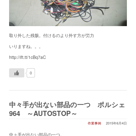
取り外した残骸。付けるのより外す方が労力
いりますね。。。
http://ift.tt/1cBq7aC
0
中々手が出ない部品の一つ ポルシェ
964 ～AUTOSTOP～
作業事例
2015年6月4日
中々手が出ない部品の一つ。