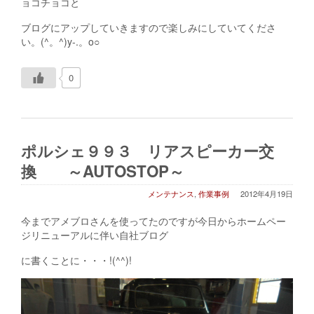
ョコチョコと
ブログにアップしていきますので楽しみにしていてくださ
い。(^。^)y-.。o○
0
ポルシェ９９３ リアスピーカー交
換 ～AUTOSTOP～
メンテナンス
,
作業事例
2012年4月19日
今までアメブロさんを使ってたのですが今日からホームペー
ジリニューアルに伴い自社ブログ
に書くことに・・・!(^^)!