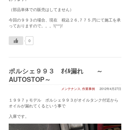
（部品単体での販売はしてません）
今回の９９３の場合、現在 税込２６,７７５.円にて施工を承
っておりますので。。。!(^^)!
0
ポルシェ９９３ ｵｲﾙ漏れ ～
AUTOSTOP～
メンテナンス
,
作業事例
2012年4月27日
１９９７ｙモデル ポルシェ９９３がオイルタンク付近から
オイルが漏れてくるという事で
入庫です。