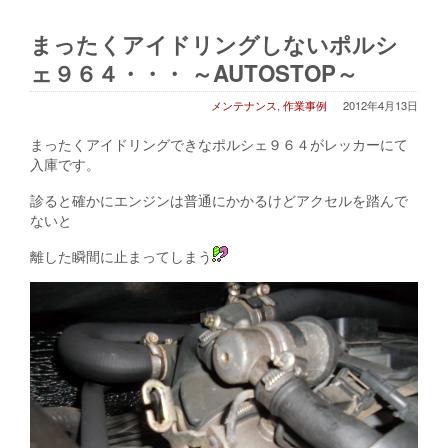
まったくアイドリングしないポルシ
ェ９６４・・・ ～AUTOSTOP～
メンテナンス
,
作業事例
2012年4月13日
まったくアイドリングできなポルシェ９６４がレッカーにて
入庫です。
診ると確かにエンジンは普通にかかるけどアクセルを踏んで
ないと
離した瞬間に止まってしまう