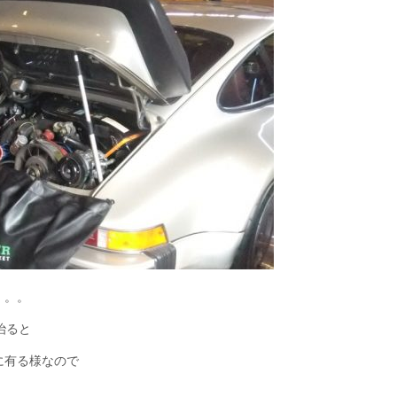
。。。
治ると
に有る様なので