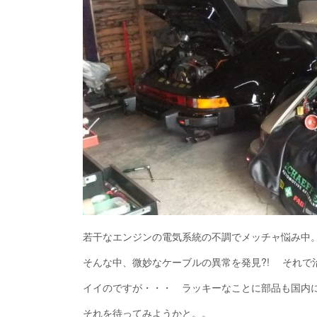
p
V
y
I
若干なエンジンの電気系統の不調でメッチャ悩み中
そんな中、微妙なケーブルの異常を発見?! それで
イイのですが・・・ ラッキーなことに部品も国内
それを待ってみようかと。。