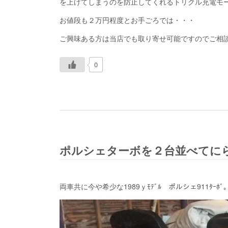
を上げてしまうのを防止してくれるトリクル充電モ
お値段も２万円程度とお手ごろでは・・・
ご興味ある方は当店でも取り寄せ可能ですのでご相
h
0
t
t
p
:
/
/
i
f
ポルシェターボを２台並べてにら
t
.
t
t
両車共に今や希少な1989ｙﾓﾃﾞﾙ ポルシェ911ﾀｰﾎﾞ
/
2
b
u