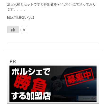
法定点検とセットですと特別価格￥11,340.-にて承っており
ます。。。。
http://ift.tt/2jqPgd2
0
PR