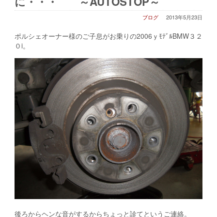
に・・・ ～AUTOSTOP～
ブログ
2013年5月23日
ポルシェオーナー様のご子息がお乗りの2006ｙﾓﾃﾞﾙBMW３２
０i。
後ろからヘンな音がするからちょっと診てというご連絡。