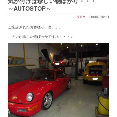
気が付けば珍しい物ばかり・・・
～AUTOSTOP～
ブログ
2013年5月29日
ご来店されたお客様が一言。。。
「ナンか珍しい物ばっかですネ・・・」