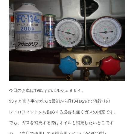
今日のお車は1993ｙのポルシェ９６４。
93ｙと言う事でガスは最初からR134aなので流行りの
レトロフィットをお勧めする必要も無くガスの補充です。
でも、ガスを補充する際はオイルも補充したいとこです
ね。（当店で使用してる補充用オイルはWAKO’S製）