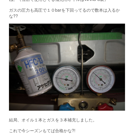
ガスの圧力も高圧で１０barを下回ってるので数本は入るか
な??
結局、オイル１本とガスを３本補充しました。
これで今シーズンもてば合格かな?!