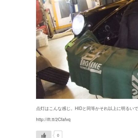
点灯はこんな感じ。HIDと同等かそれ以上に明るい
http://ift.tt/2Cfafvq
0