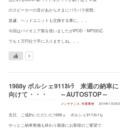
のスピーカーの音があからさまにバラバラ状態。
急遽、ヘッドユニットも交換する事に。。。
今回はパイオニア製を使いましたがiPOD・MP3対応
でも１万円位で手に入りますしね。。。
0
1988y ポルシェ911ｶﾚﾗ 来週の納車に
向けて・・・ ～AUTOSTOP～
メンテナンス
,
作業事例
2014年1月24日
先日、ご成約いただいた1988ｙ ポルシェ911ｶﾚﾗも
やっとこ納車整備も終わり最後にお客様のご要望で