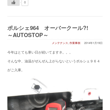
0
ポルシェ964 オーバークール?!
～AUTOSTOP～
メンテナンス
,
作業事例
2014年1月19日
今年はとても寒い日が続いてますネ。。。
そんな中、油温がぜんぜん上がらないというポルシェ９６４
がご入庫。