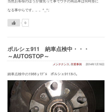
当然お客様のほうが優先って事でウチの商品車は何時形に
なる事やらです。。。^_^;
0
ポルシェ911 納車点検中・・・
～AUTOSTOP～
メンテナンス
,
作業事例
2014年1月16日
納車点検中の1988ｙﾓﾃﾞﾙ ポルシェ911ｶﾚﾗ。