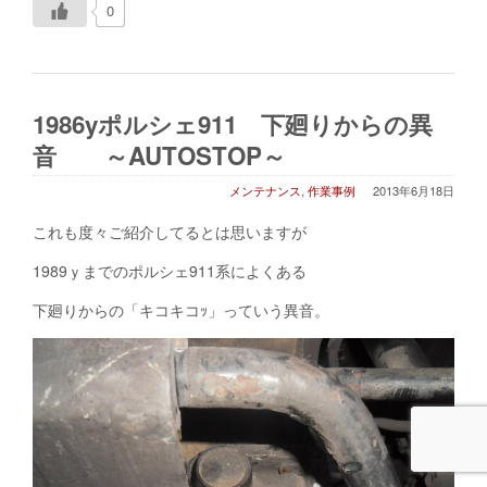
0
1986yポルシェ911 下廻りからの異
音 ～AUTOSTOP～
メンテナンス
,
作業事例
2013年6月18日
これも度々ご紹介してるとは思いますが
1989ｙまでのポルシェ911系によくある
下廻りからの「キコキコｯ」っていう異音。