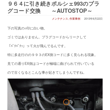
９６４に引き続きポルシェ993のプラ
グコード交換 ～AUTOSTOP～
メンテナンス
,
作業事例
2013年6月22日
下の写真の○印に白い物。
ゴミではありません。プラグコードからリークして
「ﾊﾟﾁﾊﾟﾁｯ」って火が飛んでるんです。
特に多走行のの９９３のEX側コードに多く見られる現象。
見ての通りEX側はコードが極端に曲げられて付いている
ので古くなるとこんな事が起きてしまうんですね。