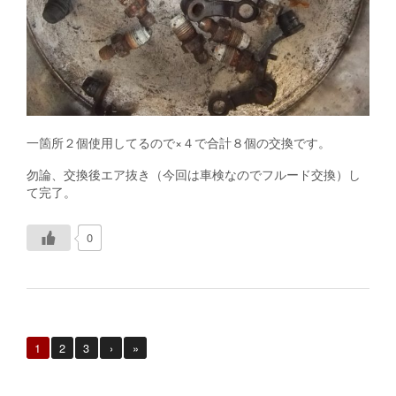
一箇所２個使用してるので×４で合計８個の交換です。
勿論、交換後エア抜き（今回は車検なのでフルード交換）し
て完了。
0
1
2
3
›
»