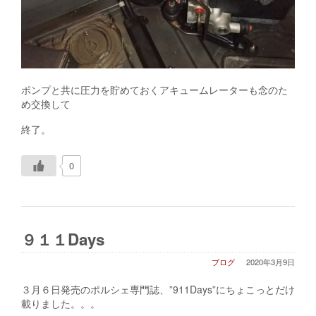
ポンプと共に圧力を貯めておくアキュームレーターも念のた
め交換して
終了。
0
９１１Days
ブログ
2020年3月9日
３月６日発売のポルシェ専門誌、”911Days”にちょこっとだけ
載りました。。。