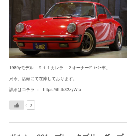
1989yモデル ９１１カレラ ２オーナーﾃﾞｨｰﾗｰ車。
只今、店頭にて在庫しております。
詳細はコチラ→ https://ift.tt/32zyWfp
0