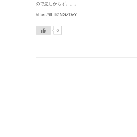
ので悪しからず。。。
https://ift.tt/2NGZDvY
0