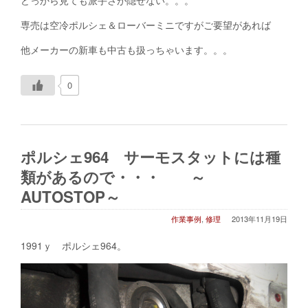
どっから見ても派手さが隠せない。。。
専売は空冷ポルシェ＆ローバーミニですがご要望があれば
他メーカーの新車も中古も扱っちゃいます。。。
0
ポルシェ964 サーモスタットには種
類があるので・・・ ～
AUTOSTOP～
作業事例
,
修理
2013年11月19日
1991ｙ ポルシェ964。