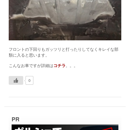
フロントの下回りもガッツリと打ったりしてなくキレイな部
類に入ると思います。
こんなお車ですが詳細は
コチラ
。。。
h
0
t
t
p
:
/
/
i
PR
f
t