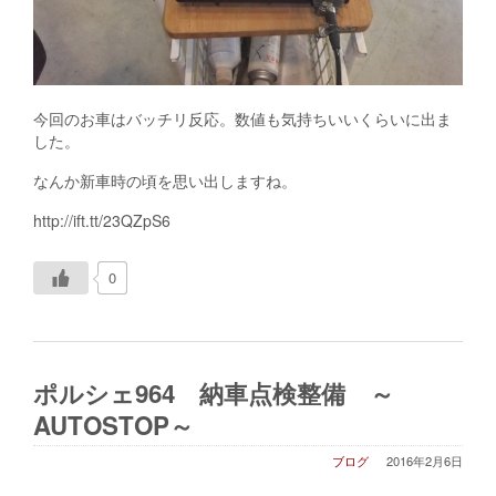
今回のお車はバッチリ反応。数値も気持ちいいくらいに出ま
した。
なんか新車時の頃を思い出しますね。
http://ift.tt/23QZpS6
0
ポルシェ964 納車点検整備 ～
AUTOSTOP～
ブログ
2016年2月6日