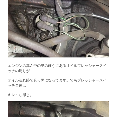
/
1
K
i
9
R
v
L
エンジンの真ん中の奥のほうにあるオイルプレッシャースイ
ッチの周りが
オイル洩れ跡で真っ黒になってます。でもプレッシャースイ
ッチ自体は
キレイな感じ。