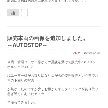
順調に進めば来週末に納車できますでしょうか。。。
h
0
t
t
p
:
/
販売車両の画像を追加しました。
/
i
～AUTOSTOP～
f
t
ブログ
2016年2月2日
.
t
当店、管理ユーザー様からの委託を受けて販売中の1991ｙ
t
ポルシェ964Ｃ２。
/
現ユーザー様がお乗りになりながらの委託販売という事でお
1
車の下回りの写真
V
X
が無かったのですが少しお預かりするタイミングがあり取り
r
急ぎ近くにあったカメラ
4
u
で撮ってみました。
U