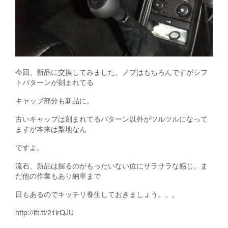
今回、新品に交換してみました。ノブはもちろんですがシフ
トパターンが刻まれてる
キャップ部分も新品に。
古いキャップは刻まれてるパターン以外がツルツルになって
ますが本来は梨地なん
ですよ。
流石、新品は握るのがもったいない位にサラサラな感じ。ま
だ他の作業もあり納車まで
日もあるのでキッチリ養生しておきましょう。。。
http://ift.tt/21irQJU