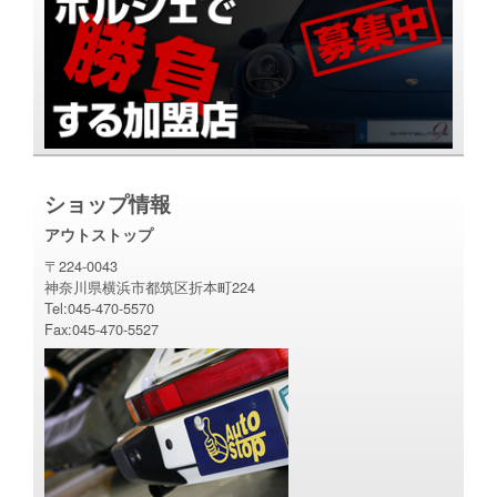
.
t
t
/
1
P
O
w
u
ショップ情報
U
アウトストップ
q
〒224-0043
神奈川県横浜市都筑区折本町224
Tel:045-470-5570
Fax:045-470-5527