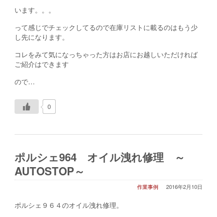
います。。。
って感じでチェックしてるので在庫リストに載るのはもう少
し先になります。
コレをみて気になっちゃった方はお店にお越しいただければ
ご紹介はできます
ので…
h
0
t
t
p
:
/
ポルシェ964 オイル洩れ修理 ～
/
i
AUTOSTOP～
f
t
作業事例
2016年2月10日
.
t
ポルシェ９６４のオイル洩れ修理。
t