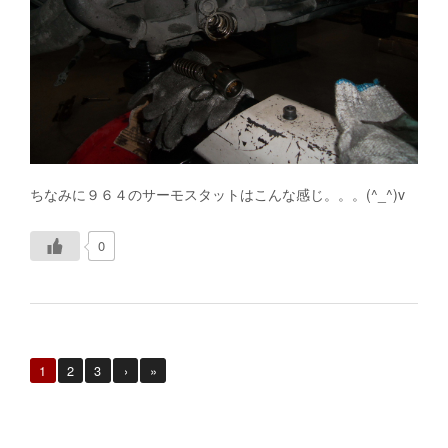
ちなみに９６４のサーモスタットはこんな感じ。。。(^_^)v
0
1
2
3
›
»