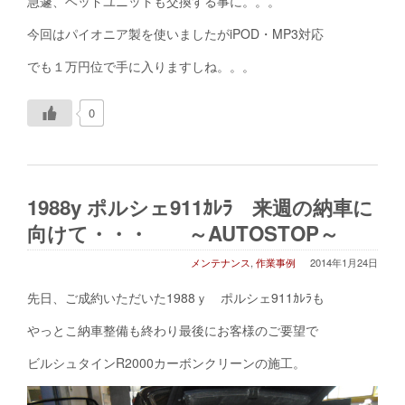
急遽、ヘッドユニットも交換する事に。。。
今回はパイオニア製を使いましたがiPOD・MP3対応
でも１万円位で手に入りますしね。。。
0
1988y ポルシェ911ｶﾚﾗ 来週の納車に
向けて・・・ ～AUTOSTOP～
メンテナンス
,
作業事例
2014年1月24日
先日、ご成約いただいた1988ｙ ポルシェ911ｶﾚﾗも
やっとこ納車整備も終わり最後にお客様のご要望で
ビルシュタインR2000カーボンクリーンの施工。