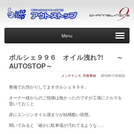
Menu
ポルシェ９９６ オイル洩れ?! ～
AUTOSTOP～
メンテナンス
,
作業事例
2012年11月30日
整備でお預かりしてますポルシェ９９６。
オーナー様からのご指摘は無かったのですが工場にクルマを
置いておくと
床にエンジンオイル溜まりが結構酷い状態。
聞いてみると「確かに駐車場が汚れてるような…」