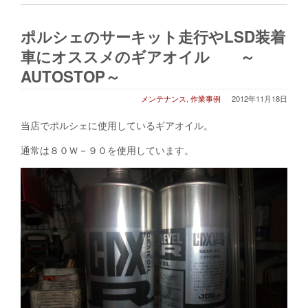
ポルシェのサーキット走行やLSD装着
車にオススメのギアオイル ～
AUTOSTOP～
メンテナンス
,
作業事例
2012年11月18日
当店でポルシェに使用しているギアオイル。
通常は８０Ｗ－９０を使用しています。