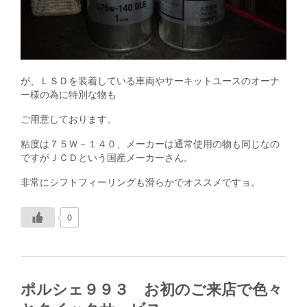
が、ＬＳＤを装着している車両やサーキットユースのオーナ
ー様の為に特別な物も
ご用意しております。
粘度は７５Ｗ－１４０、メーカーは通常使用の物も同じなの
ですがＪＣＤという国産メーカーさん。
非常にシフトフィーリングも滑らかでオススメですョ。
0
ポルシェ９９３ お初のご来店で色々