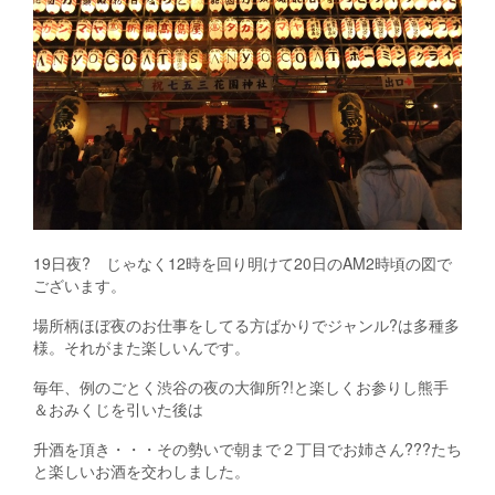
19日夜? じゃなく12時を回り明けて20日のAM2時頃の図で
ございます。
場所柄ほぼ夜のお仕事をしてる方ばかりでジャンル?は多種多
様。それがまた楽しいんです。
毎年、例のごとく渋谷の夜の大御所?!と楽しくお参りし熊手
＆おみくじを引いた後は
升酒を頂き・・・その勢いで朝まで２丁目でお姉さん???たち
と楽しいお酒を交わしました。