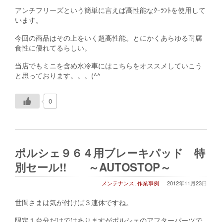
アンチフリーズという簡単に言えば高性能なｸｰﾗﾝﾄを使用して
います。
今回の商品はその上をいく超高性能。とにかくあらゆる耐腐
食性に優れてるらしい。
当店でもミニを含め水冷車にはこちらをオススメしていこう
と思っております。。。(^^ゞ
0
ポルシェ９６４用ブレーキパッド 特
別セール!! ～AUTOSTOP～
メンテナンス
,
作業事例
2012年11月23日
世間さまは気が付けば３連休ですね。
限定１台分だけではありますがポルシェのアフターパーツで