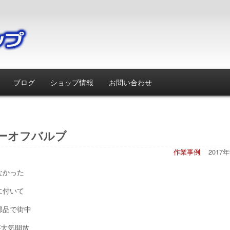
ブログ
ショップ情報
お問い合わせ
ローオフバルブ
作業事例
2017
なかった
に付いて
部品で街中
が大気開放