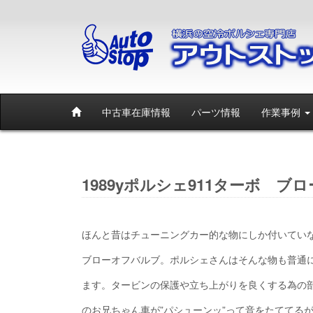
中古車在庫情報
パーツ情報
作業事例
1989yポルシェ911ターボ ブ
ほんと昔はチューニングカー的な物にしか付いてい
ブローオフバルブ。ポルシェさんはそんな物も普通
ます。タービンの保護や立ち上がりを良くする為の
のお兄ちゃん車が”パシューンッ”って音をたててる