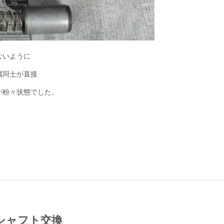
ないように
属同士が直接
が粉々状態でした。
シャフト交換