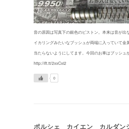
音の原因は写真下の銀色のピストン。本来は音が出
イカリングみたいなブッシュが両端に入っていて金
当たらないようにしてます。今回のお車はブッシュ
http://ift.tt/2xxCxi2
0
ポルシェ カイエン カルダン