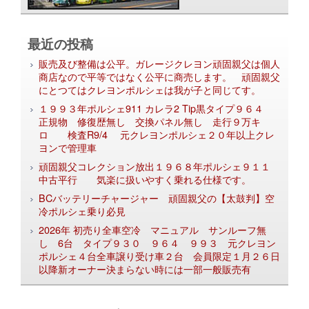
最近の投稿
販売及び整備は公平。ガレージクレヨン頑固親父は個人
商店なので平等ではなく公平に商売します。 頑固親父
にとつてはクレヨンポルシェは我が子と同じてす。
１９９３年ポルシェ911 カレラ2 Tip黒タイプ９６４
正規物 修復歴無し 交換パネル無し 走行９万キ
ロ 検査R9/4 元クレヨンポルシェ２０年以上クレ
ヨンで管理車
頑固親父コレクション放出１９６８年ポルシェ９１１
中古平行 気楽に扱いやすく乗れる仕様です。
BCバッテリーチャージャー 頑固親父の【太鼓判】空
冷ポルシェ乗り必見
2026年 初売り全車空冷 マニュアル サンルーフ無
し 6台 タイプ９３０ ９６４ ９９３ 元クレヨン
ポルシェ４台全車譲り受け車２台 会員限定１月２６日
以降新オーナー決まらない時には一部一般販売有