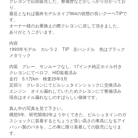
クレヨンで以前販売した、整備歴などがしっかり分かってお
り、
最近となれば最終モデルタイプ964の状態の良いクーペTIPで
す。
オーナー様のお乗換えの際クレヨンに戻して頂きました。
ありがとうございます。
内容
1993年モデル カレラ２ TIP 左ハンドル 色はブラック
メタリック
内装 グレー、サンルーフなし、17インチ純正ホイル付き
クレヨンにてベロフ、HID装着済み
走行 5.1万km 検査25年3月
足回り クレヨンにてビルシュタインショックに交換済み
エンジン オイル漏れしていたためクレヨンにて整備済み
現在はオイル漏れなしのすばらしい個体です。
真ん中の写真を見て下さい。
構想5年、研究開発2年ようやくできた、ビルシュタインのガ
スショックに装着するとちょうど良い高さの車高になるアイ
バッハ製のバネを、この車に限り装着しての販売になりま
す。