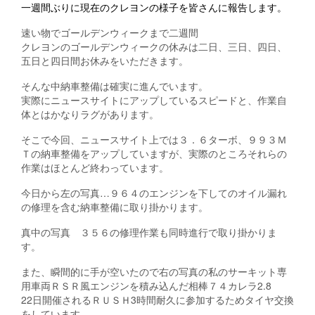
一週間ぶりに現在のクレヨンの様子を皆さんに報告します。
速い物でゴールデンウィークまで二週間
クレヨンのゴールデンウィークの休みは二日、三日、四日、
五日と四日間お休みをいただきます。
そんな中納車整備は確実に進んでいます。
実際にニュースサイトにアップしているスピードと、作業自
体とはかなりラグがあります。
そこで今回、ニュースサイト上では３．６ターボ、９９３Ｍ
Ｔの納車整備をアップしていますが、実際のところそれらの
作業はほとんど終わっています。
今日から左の写真…９６４のエンジンを下してのオイル漏れ
の修理を含む納車整備に取り掛かります。
真中の写真 ３５６の修理作業も同時進行で取り掛かりま
す。
また、瞬間的に手が空いたので右の写真の私のサーキット専
用車両ＲＳＲ風エンジンを積み込んだ相棒７４カレラ2.8
22日開催されるＲＵＳＨ3時間耐久に参加するためタイヤ交換
をしています。