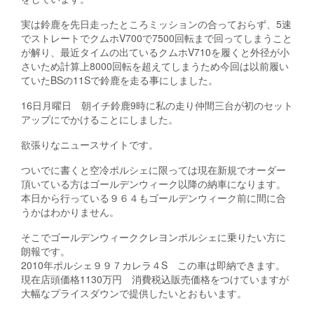
実は鈴鹿を先日走ったところミッションの合っておらず、5速
でストレートでクムホV700で7500回転まで回ってしまうこと
が解り、最近タイムの出ているクムホV710を履くと外径が小
さいため計算上8000回転を超えてしまうため今回は以前履い
ていたBSの11Sで鈴鹿を走る事にしました。
16日月曜日 朝イチ鈴鹿9時に私の走り仲間三台が初のセット
アップにでかけることにしました。
欲張りなニュースサイトです。
ついでに書くと空冷ポルシェに限っては現在新規でオーダー
頂いている方はゴールデンウィーク以降の納車になります。
本日から行っている９６４もゴールデンウィーク前に間に合
うかはわかりません。
そこでゴールデンウィーククレヨンポルシェに乗りたい方に
朗報です。
2010年ポルシェ９９７カレラ４S この車は即納できます。
現在店頭価格1130万円 消費税込販売価格をつけていますが
大幅なプライスダウンで提供したいとおもいます。