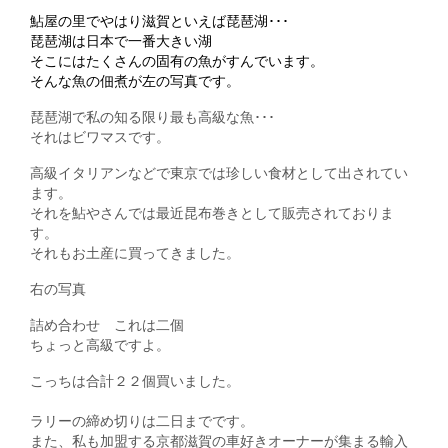
鮎屋の里でやはり滋賀といえば琵琶湖･･･
琵琶湖は日本で一番大きい湖
そこにはたくさんの固有の魚がすんでいます。
そんな魚の佃煮が左の写真です。
琵琶湖で私の知る限り最も高級な魚･･･
それはビワマスです。
高級イタリアンなどで東京では珍しい食材として出されてい
ます。
それを鮎やさんでは最近昆布巻きとして販売されておりま
す。
それもお土産に買ってきました。
右の写真
詰め合わせ これは二個
ちょっと高級ですよ。
こっちは合計２２個買いました。
ラリーの締め切りは二日までです。
また、私も加盟する京都滋賀の車好きオーナーが集まる輸入