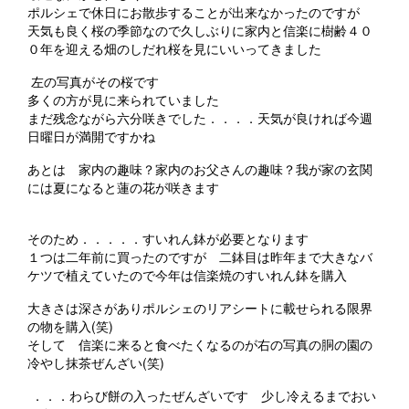
ポルシェで休日にお散歩することが出来なかったのですが
天気も良く桜の季節なので久しぶりに家内と信楽に樹齢４０
０年を迎える畑のしだれ桜を見にいいってきました
左の写真がその桜です
多くの方が見に来られていました
まだ残念ながら六分咲きでした．．．．天気が良ければ今週
日曜日が満開ですかね
あとは 家内の趣味？家内のお父さんの趣味？我が家の玄関
には夏になると蓮の花が咲きます
そのため．．．．．すいれん鉢が必要となります
１つは二年前に買ったのですが 二鉢目は昨年まで大きなバ
ケツで植えていたので今年は信楽焼のすいれん鉢を購入
大きさは深さがありポルシェのリアシートに載せられる限界
の物を購入(笑)
そして 信楽に来ると食べたくなるのが右の写真の胴の園の
冷やし抹茶ぜんざい(笑)
．．．わらび餅の入ったぜんざいです 少し冷えるまでおい