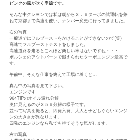
ピンクの風が吹く季節です。
そんな中クレヨンでは私は朝から３．６ターボの試運転を兼
ねて京都まで高速を使い、ナンバー変更に行ってきました。
右の写真
一般道ではフルブーストをかけることができないので(笑)
高速でフルブーストテストをしました。
高速道路を走るとこれほど楽しい車はないですね・・・
ポルシェのアウトバーンで鍛えられたターボエンジン最高で
す。
午前中、そんな仕事を終えて工場に着くと…
真ん中の写真を見て下さい。
エンジンです
964TIPのオイル漏れ分解
奥に見えるのが３５６分解の様子です。
並べて写真を撮ると、四発六発、大人と子どもぐらいエンジ
ンの大きさが異なります。
四発のエンジンなら私でも持てそうな気がします。
右の写真