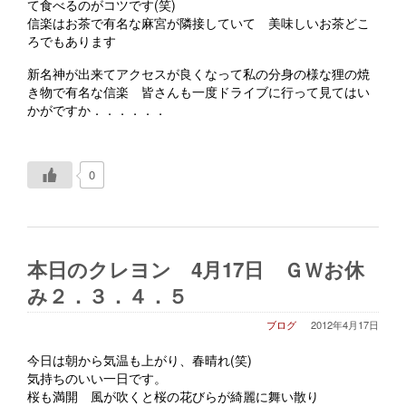
て食べるのがコツです(笑)
信楽はお茶で有名な麻宮が隣接していて 美味しいお茶どこ
ろでもあります
新名神が出来てアクセスが良くなって私の分身の様な狸の焼
き物で有名な信楽 皆さんも一度ドライブに行って見てはい
かがですか．．．．．．
0
本日のクレヨン 4月17日 ＧＷお休
み２．３．４．５
ブログ
2012年4月17日
今日は朝から気温も上がり、春晴れ(笑)
気持ちのいい一日です。
桜も満開 風が吹くと桜の花びらが綺麗に舞い散り