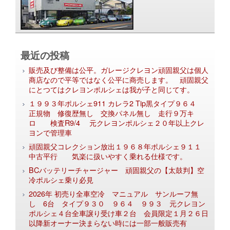
最近の投稿
販売及び整備は公平。ガレージクレヨン頑固親父は個人
商店なので平等ではなく公平に商売します。 頑固親父
にとつてはクレヨンポルシェは我が子と同じてす。
１９９３年ポルシェ911 カレラ2 Tip黒タイプ９６４
正規物 修復歴無し 交換パネル無し 走行９万キ
ロ 検査R9/4 元クレヨンポルシェ２０年以上クレ
ヨンで管理車
頑固親父コレクション放出１９６８年ポルシェ９１１
中古平行 気楽に扱いやすく乗れる仕様です。
BCバッテリーチャージャー 頑固親父の【太鼓判】空
冷ポルシェ乗り必見
2026年 初売り全車空冷 マニュアル サンルーフ無
し 6台 タイプ９３０ ９６４ ９９３ 元クレヨン
ポルシェ４台全車譲り受け車２台 会員限定１月２６日
以降新オーナー決まらない時には一部一般販売有