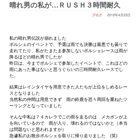
晴れ男の私が…ＲＵＳＨ３時間耐久
ブログ
2012年4月23日
私の晴れ男伝説が崩れました
ポルシェのイベントで、予選は雨でも決勝は最悪でも曇りで
走れてたり、私がたまたま参加しないポルシェレースは雨が
降るほどの晴れ男でしたが
昨日は、今までポルシェで参加したイベントで、これほどの
雨にあった事はないと思うぐらいの三時間耐久レースでし
た
。
結果はレインタイヤを用意できた人たちが上位をしめるレー
スとなりました
当然私の仲間は用意できず 雨の鈴鹿を恐々周回を重ねたツ
ーリングとなっていました
そんな中私は７４カレラでこの雨を走るのは メカポンが上
を向いているので 雨が入り、壊れるのではないかと（本当
は問題ないと思われますが）
急遽私のお散歩ポルシェを取りに帰り走りました (笑)