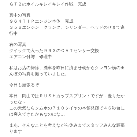
ＧＴ２のホイルキレイキレイ作戦 完成
真中の写真
９６４ＴＩＰエンジン本体 完成
３５６エンジン クランク、シリンダー、ヘッドのせまで進
行中
右の写真
クイックで入った９９３のＣＡＴセンサー交換
エアコン付与 修理中
私はお店の掃除、洗車を昨日に済ませ朝からクレヨン横の田
んぼの写真を撮っていました。
今日も頑張るぞ
本日 岡山ではＲＵＳＨカップスプリントですが…走りたか
ったな～
この天気ならクムホの７１０タイヤの本領発揮で４６秒台に
は突入できたかもなのにな…
まあ、そんなことを考えながら休みまでスタッフみんな頑張
ります