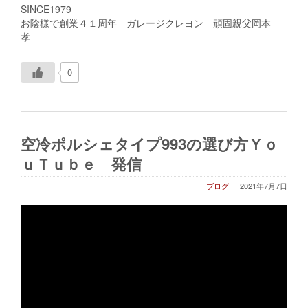
SINCE1979
お陰様で創業４１周年 ガレージクレヨン 頑固親父岡本
孝
0
空冷ポルシェタイプ993の選び方Ｙｏ
ｕＴｕｂｅ 発信
ブログ
2021年7月7日