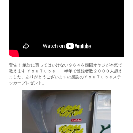
警告！ 絶対に買ってはいけない９６４を頑固オヤジが本気で
教えます ＹｏｕＴｕｂｅ 半年で登録者数２０００人超え
ました。ありがとうございますの感謝のＹｏｕＴｕｂｅステ
ッカープレゼント。