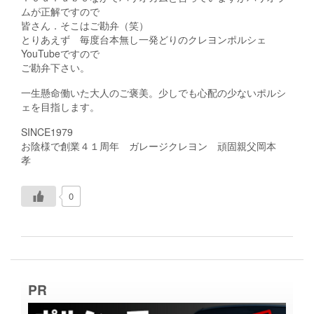
ムが正解ですので
皆さん．そこはご勘弁（笑）
とりあえず 毎度台本無し一発どりのクレヨンポルシェ
YouTubeですので
ご勘弁下さい。
一生懸命働いた大人のご褒美。少しでも心配の少ないポルシ
ェを目指します。
SINCE1979
お陰様で創業４１周年 ガレージクレヨン 頑固親父岡本
孝
0
PR