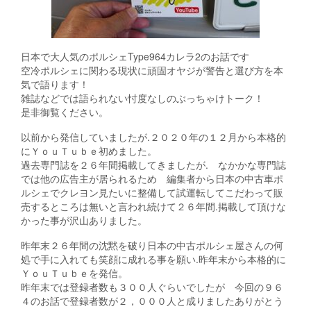
日本で大人気のポルシェType964カレラ2のお話です
空冷ポルシェに関わる現状に頑固オヤジが警告と選び方を本
気で語ります！
雑誌などでは語られない忖度なしのぶっちゃけトーク！
是非御覧ください。
以前から発信していましたが.２０２０年の１２月から本格的
にＹｏｕＴｕｂｅ初めました。
過去専門誌を２６年間掲載してきましたが. なかかな専門誌
では他の広告主が居られるため 編集者から日本の中古車ポ
ルシェでクレヨン見たいに整備して試運転してこだわって販
売するところは無いと言われ続けて２６年間.掲載して頂けな
かった事が沢山ありました。
昨年末２６年間の沈黙を破り日本の中古ポルシェ屋さんの何
処で手に入れても笑顔に成れる事を願い.昨年末から本格的に
ＹｏｕＴｕｂｅを発信。
昨年末では登録者数も３００人ぐらいでしたが 今回の９６
４のお話で登録者数が２，０００人と成りましたありがとう