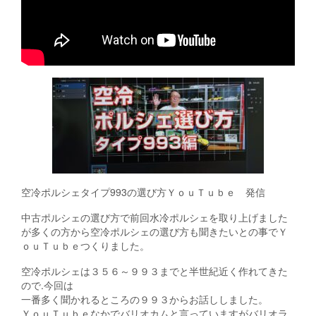
空冷ポルシェタイプ993の選び方ＹｏｕＴｕｂｅ 発信
中古ポルシェの選び方で前回水冷ポルシェを取り上げました
が多くの方から空冷ポルシェの選び方も聞きたいとの事でＹ
ｏｕＴｕｂｅつくりました。
空冷ポルシェは３５６～９９３までと半世紀近く作れてきた
ので.今回は
一番多く聞かれるところの９９３からお話ししました。
ＹｏｕＴｕｂｅなかでバリオカムと言っていますがバリオラ