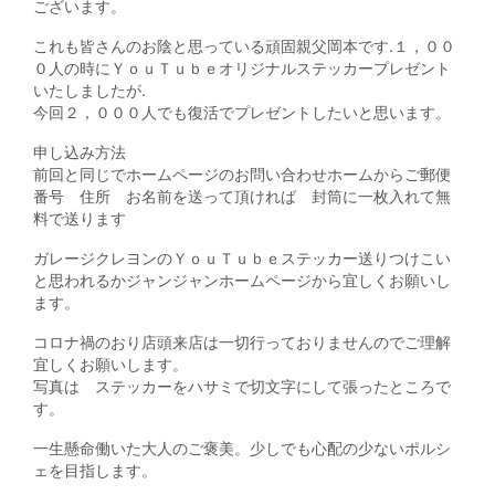
ございます。
これも皆さんのお陰と思っている頑固親父岡本です.１，００
０人の時にＹｏｕＴｕｂｅオリジナルステッカープレゼント
いたしましたが.
今回２，０００人でも復活でプレゼントしたいと思います。
申し込み方法
前回と同じでホームページのお問い合わせホームからご郵便
番号 住所 お名前を送って頂ければ 封筒に一枚入れて無
料で送ります
ガレージクレヨンのＹｏｕＴｕｂｅステッカー送りつけこい
と思われるかジャンジャンホームページから宜しくお願いし
ます。
コロナ禍のおり店頭来店は一切行っておりませんのでご理解
宜しくお願いします。
写真は ステッカーをハサミで切文字にして張ったところで
す。
一生懸命働いた大人のご褒美。少しでも心配の少ないポルシ
ェを目指します。