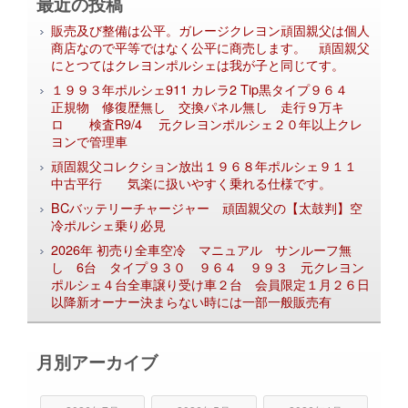
最近の投稿
販売及び整備は公平。ガレージクレヨン頑固親父は個人
商店なので平等ではなく公平に商売します。 頑固親父
にとつてはクレヨンポルシェは我が子と同じてす。
１９９３年ポルシェ911 カレラ2 Tip黒タイプ９６４
正規物 修復歴無し 交換パネル無し 走行９万キ
ロ 検査R9/4 元クレヨンポルシェ２０年以上クレ
ヨンで管理車
頑固親父コレクション放出１９６８年ポルシェ９１１
中古平行 気楽に扱いやすく乗れる仕様です。
BCバッテリーチャージャー 頑固親父の【太鼓判】空
冷ポルシェ乗り必見
2026年 初売り全車空冷 マニュアル サンルーフ無
し 6台 タイプ９３０ ９６４ ９９３ 元クレヨン
ポルシェ４台全車譲り受け車２台 会員限定１月２６日
以降新オーナー決まらない時には一部一般販売有
月別アーカイブ