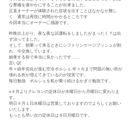
な整備を速やかにすることが出来ました。
正直オーナーが体験された症状を出すことはなかなか難し
く、通常は再現に時間がかかるところです
今回本当にオーナーに感謝です。
昨晩仕上がり、夜な夜な試運転をしましたがまったく？は出
ず治ってました。
そして、朝乗って来るときにシフトリンケージブッシュが割
れ、今交換しています。
納車する前で本当に良かったです……
言い訳
年々経年劣化が進む空冷ポルシェ.年々今まで問題の無い所が
壊れる所が増えてきているのが現実です。
毎日勉強 ポルシェを私が乗り続けるかぎり勉強です。
※４月よりクレヨンの定休日が水曜日から月曜日に変わりま
す。
明日４月１日水曜日は営業しておりますのでよろしくお願い
いたします。
もっとも早い次の定休日は６日月曜日です。