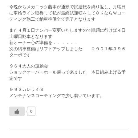
今晩からメカニック藤本が通勤で試運転を繰り返し、月曜日
に車検ライン取得して私が最終試運転をしてＯＫならＷコー
ティング施工で納車準備全て完了となります
また４月１日ナンバー変更いたしますので順調に行けば４日
土曜日納車となります
新オーナー心の準備を．．．．．．
次の納車整備はリフトアップしました ２００１年９９６
ターボです
９６４大人の運動会
ショックオーバーホール戻って来ました 本日組み上げる予
定です
９９３カレラ４Ｓ
メンテナンスコーティングで少し磨いています。
0