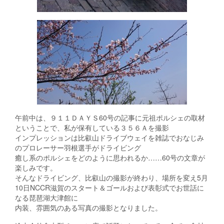
午前中は、９１１ＤＡＹＳ60号の記事に元祖ポルシェの取材
ということで、私が保有している３５６Ａを撮影
インプレッションは比叡山ドライブウェイを雑誌でおなじみ
のプロレーサー羽根選手がドライビング
癒し系のポルシェをどのように思われるか……60号の文章が
楽しみです。
そんなドライビング、比叡山の撮影が終わり、場所を変え5月
10日NCCR滋賀のスタート＆ゴールおよび表彰式でお世話に
なる琵琶湖大津館に
内装、雰囲気のある写真の撮影となりました。