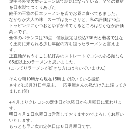
途中今外食大型チェーン店で話題になっている、全ての食材
を日本製でつくりあげた
餃子の王将の日本ラーメンを皆でお昼に食べてきました。
なかなか大人の味 スープはあっさりと、私の評価は75点
トッピングにかつおとゆずが出てくるところはなかなか評価
高いです。
全体のバランスは75点 値段設定は税込735円と若者ではな
く王将に来られる少し年配の方を狙ったラーメンと言えま
す。
正直麺がもうすこし私好みのストレートでコシのある麺なら
85点以上のラーメンと思いました。
(こってりラーメンが好きな方には向いていません)
そんな朝10時から現在15時まで続いている撮影
さすがに3月31日年度末、一応車屋さんの私だけ先に帰ってき
ました(笑)
※４月よりクレヨンの定休日が水曜日から月曜日に変わりま
す。
明日４月１日水曜日は営業しておりますのでよろしくお願い
いたします。
もっとも早い次の定休日は６日月曜日です。