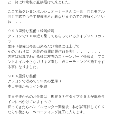
と一緒に昨晩私が直接届けて来ました。
ここで新クレヨンポルシェオーナーさんに一言 同じモデル
同じ年式でも全て整備箇所が異なりますのでご理解ください
ね．．．
９９３里帰り整備＋綺麗綺麗
クレヨンで１０年近く乗ってもらっているタイプ９９３カレ
ラ
里帰り整備は今回出来るだけ簡単に仕上げて
そのかわりに 外装の綺麗綺麗作戦を実行．．．．．．．．
内容は写真でわかる様に左右のストーンガード張替え フロ
ントホイル小さなガリキズ直し Ｗコーティングの施工をす
る事になりました。
９６４里帰り整備
クレヨンで収めて３年めの里帰り
本日午後からライン取得
本日午後からのお仕事は 現在９７年タイプ９９３が車検ラ
インに出かけていますので
戻ってきたらハンドルセンター調整後 私が試運転してＯＫ
なら午後から Ｗコーティング施工に入ります。