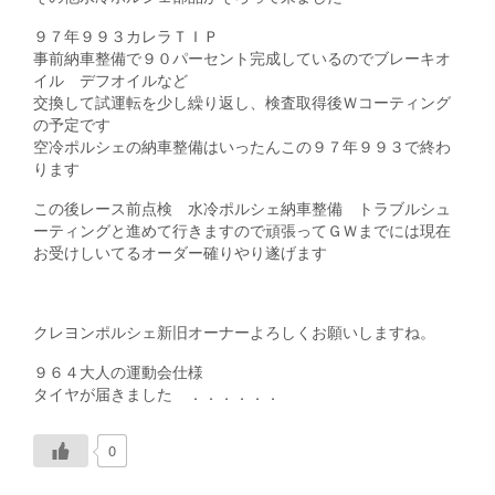
９７年９９３カレラＴＩＰ
事前納車整備で９０パーセント完成しているのでブレーキオ
イル デフオイルなど
交換して試運転を少し繰り返し、検査取得後Ｗコーティング
の予定です
空冷ポルシェの納車整備はいったんこの９７年９９３で終わ
ります
この後レース前点検 水冷ポルシェ納車整備 トラブルシュ
ーティングと進めて行きますので頑張ってＧＷまでには現在
お受けしいてるオーダー確りやり遂げます
クレヨンポルシェ新旧オーナーよろしくお願いしますね。
９６４大人の運動会仕様
タイヤが届きました ．．．．．．
0