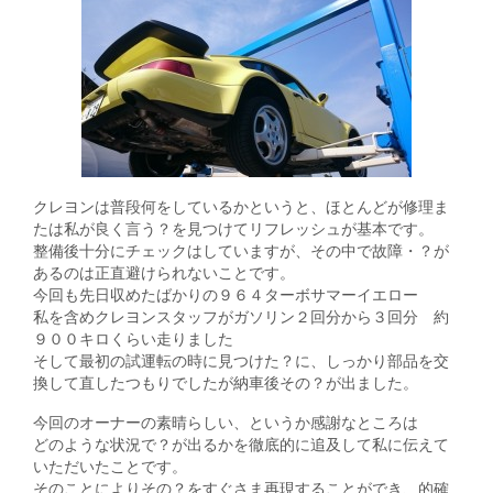
クレヨンは普段何をしているかというと、ほとんどが修理ま
たは私が良く言う？を見つけてリフレッシュが基本です。
整備後十分にチェックはしていますが、その中で故障・？が
あるのは正直避けられないことです。
今回も先日収めたばかりの９６４ターボサマーイエロー
私を含めクレヨンスタッフがガソリン２回分から３回分 約
９００キロくらい走りました
そして最初の試運転の時に見つけた？に、しっかり部品を交
換して直したつもりでしたが納車後その？が出ました。
今回のオーナーの素晴らしい、というか感謝なところは
どのような状況で？が出るかを徹底的に追及して私に伝えて
いただいたことです。
そのことによりその？をすぐさま再現することができ、的確