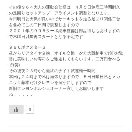
その後９６４大人の運動会仕様は ４月５日鈴鹿三時間耐久
の足回りセットアップ アライメント調整となります。
今日明日と天気が良いのでサーキットを走る足回り関係二台
を含めてこの二日間で調整しますので
２００１年の９９６ターボ納車整備は部品待ちもありますの
で木曜日以降再スタートとなる予定です
９８６ボクスターＳ
昼からリアタイヤ交換 オイル交換 夕方大阪納車で(笑)お駄
賃に美味しいお寿司をご馳走してもらいます。二万円食べる
ぞ(笑)
その後夜２３時から最終のナイト試運転一時間
本日は２４時まで私は頑張りますので、５日日曜日私とメカ
ニック藤本だけクレヨンを留守にしますので
新旧クレヨンポルシェオーナー宜しくお願いします
ね．．．．．
0