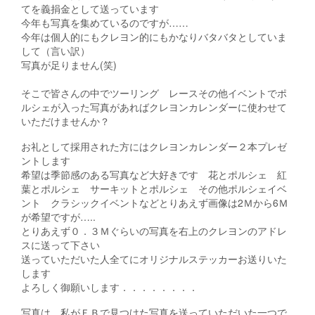
てを義捐金として送っています
今年も写真を集めているのですが……
今年は個人的にもクレヨン的にもかなりバタバタとしていま
して（言い訳）
写真が足りません(笑)
そこで皆さんの中でツーリング レースその他イベントでポ
ルシェが入った写真があればクレヨンカレンダーに使わせて
いただけませんか？
お礼として採用された方にはクレヨンカレンダー２本プレゼ
ントします
希望は季節感のある写真など大好きです 花とポルシェ 紅
葉とポルシェ サーキットとポルシェ その他ポルシェイベ
ント クラシックイベントなどとりあえず画像は2Ｍから6Ｍ
が希望ですが…..
とりあえず０．３Ｍぐらいの写真を右上のクレヨンのアドレ
スに送って下さい
送っていただいた人全てにオリジナルステッカーお送りいた
します
よろしく御願いします．．．．．．．．
写真は 私がＦＢで見つけた写真を送っていただいた一つで