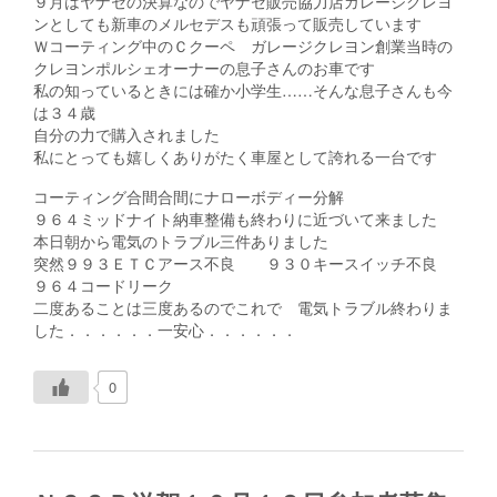
９月はヤナセの決算なのでヤナセ販売協力店ガレージクレヨ
ンとしても新車のメルセデスも頑張って販売しています
Ｗコーティング中のＣクーペ ガレージクレヨン創業当時の
クレヨンポルシェオーナーの息子さんのお車です
私の知っているときには確か小学生……そんな息子さんも今
は３４歳
自分の力で購入されました
私にとっても嬉しくありがたく車屋として誇れる一台です
コーティング合間合間にナローボディー分解
９６４ミッドナイト納車整備も終わりに近づいて来ました
本日朝から電気のトラブル三件ありました
突然９９３ＥＴＣアース不良 ９３０キースイッチ不良
９６４コードリーク
二度あることは三度あるのでこれで 電気トラブル終わりま
した．．．．．．一安心．．．．．．
0