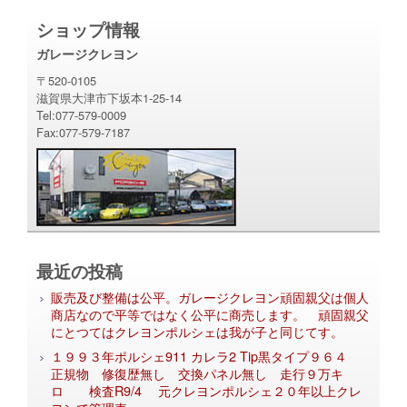
ショップ情報
ガレージクレヨン
〒520-0105
滋賀県大津市下坂本1-25-14
Tel:077-579-0009
Fax:077-579-7187
最近の投稿
販売及び整備は公平。ガレージクレヨン頑固親父は個人
商店なので平等ではなく公平に商売します。 頑固親父
にとつてはクレヨンポルシェは我が子と同じてす。
１９９３年ポルシェ911 カレラ2 Tip黒タイプ９６４
正規物 修復歴無し 交換パネル無し 走行９万キ
ロ 検査R9/4 元クレヨンポルシェ２０年以上クレ