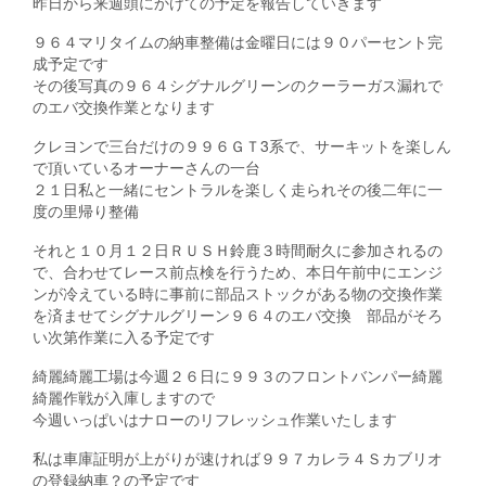
昨日から来週頭にかけての予定を報告していきます
９６４マリタイムの納車整備は金曜日には９０パーセント完
成予定です
その後写真の９６４シグナルグリーンのクーラーガス漏れで
のエバ交換作業となります
クレヨンで三台だけの９９６ＧＴ3系で、サーキットを楽しん
で頂いているオーナーさんの一台
２１日私と一緒にセントラルを楽しく走られその後二年に一
度の里帰り整備
それと１０月１２日ＲＵＳＨ鈴鹿３時間耐久に参加されるの
で、合わせてレース前点検を行うため、本日午前中にエンジ
ンが冷えている時に事前に部品ストックがある物の交換作業
を済ませてシグナルグリーン９６４のエバ交換 部品がそろ
い次第作業に入る予定です
綺麗綺麗工場は今週２６日に９９３のフロントバンパー綺麗
綺麗作戦が入庫しますので
今週いっぱいはナローのリフレッシュ作業いたします
私は車庫証明が上がりが速ければ９９７カレラ４Ｓカブリオ
の登録納車？の予定です