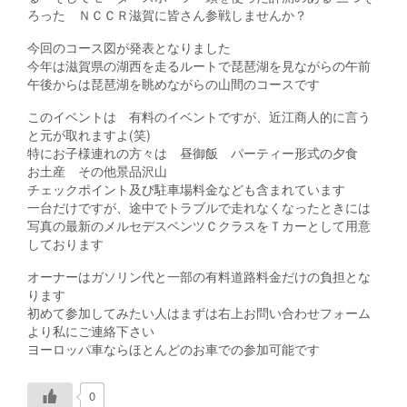
ろった ＮＣＣＲ滋賀に皆さん参戦しませんか？
今回のコース図が発表となりました
今年は滋賀県の湖西を走るルートで琵琶湖を見ながらの午前
午後からは琵琶湖を眺めながらの山間のコースです
このイベントは 有料のイベントですが、近江商人的に言う
と元が取れますよ(笑)
特にお子様連れの方々は 昼御飯 パーティー形式の夕食
お土産 その他景品沢山
チェックポイント及び駐車場料金なども含まれています
一台だけですが、途中でトラブルで走れなくなったときには
写真の最新のメルセデスベンツＣクラスをＴカーとして用意
しております
オーナーはガソリン代と一部の有料道路料金だけの負担とな
ります
初めて参加してみたい人はまずは右上お問い合わせフォーム
より私にご連絡下さい
ヨーロッパ車ならほとんどのお車での参加可能です
0