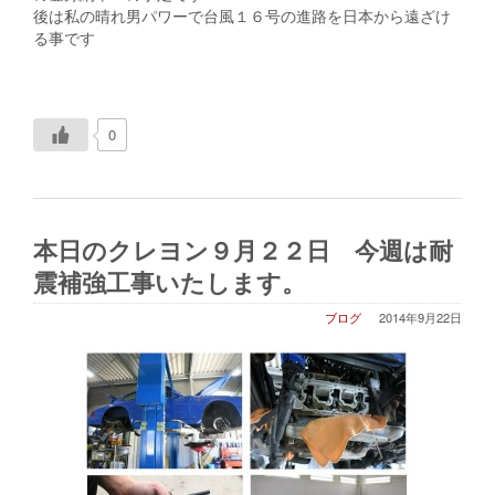
後は私の晴れ男パワーで台風１６号の進路を日本から遠ざけ
る事です
0
本日のクレヨン９月２２日 今週は耐
震補強工事いたします。
ブログ
2014年9月22日