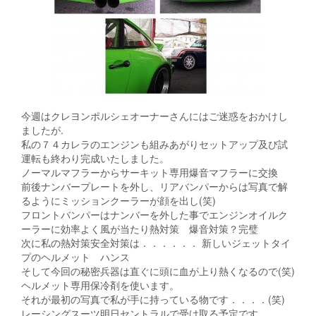
今週はクレヨンポルシェオーナーさんにはご迷惑をおかけし
ましたが.
私の７４カレラのエンジンも組みあがりセットアップ及び試
運転も終わり完成いたしました。
ノーマルマフラーからサーキット専用爆音マフラーに交換
前後ナンバープレートを外し、リアバンパーからは写真で解
るようにミッションクーラーが顔を出し(笑)
フロントバンパーはナンバーを外した事でエンジンオイルク
ーラーに効率よく風が当たり熱対策 爆音対策？完璧
次に私の熱対策安全対策は．．．．．． 新しいジェットタイ
プのヘルメット ハンス
そして今回の秘密兵器は直ぐに頭に血が上り熱くなるので(笑)
ヘルメット専用保冷剤を使います。
それが最初の写真で私が手に持っている物です．．．．(笑)
レーシングスーツ明日セントラルで受け取る予定です