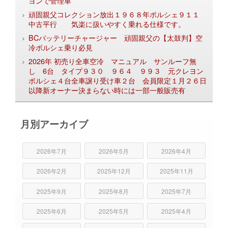
ヨンで管理車
頑固親父コレクション放出１９６８年ポルシェ９１１
中古平行 気楽に扱いやすく乗れる仕様です。
BCバッテリーチャージャー 頑固親父の【太鼓判】空
冷ポルシェ乗り必見
2026年 初売り全車空冷 マニュアル サンルーフ無
し 6台 タイプ９３０ ９６４ ９９３ 元クレヨン
ポルシェ４台全車譲り受け車２台 会員限定１月２６日
以降新オーナー決まらない時には一部一般販売有
月別アーカイブ
2026年7月
2026年5月
2026年4月
2026年2月
2025年12月
2025年11月
2025年9月
2025年8月
2025年7月
2025年6月
2025年5月
2025年4月