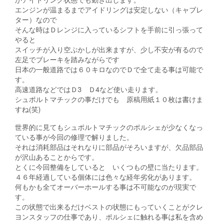
エンジンが温まるまでアイドリングは安定しない（キャブレ
ター）なので
そんな時はＤレンジに入っているシフトを手前に引っ張って
やると
スイッチが入り空ぶかしが出来ますが、少し不安が有るので
左足でブレーキを踏みながらです
日本の一般道路では６０キロなのでＤで全て走る事は可能で
す。
高速道路などではＤ3 Ｄ4など使い走ります。
シュポルトマチックの事だけでも 原稿用紙１０枚は書けま
すね(笑)
世界的に見てもシュポルトマチックのポルシェが少なくなっ
ている事が今回の修理で解りました。
それは消耗部品はそれなりに部品がそろいますが、欠品部品
が沢山あることからです。
とくに今回整備をしていると いくつもの壁に当たります。
４６年経過している個体には色々な経年劣化があります。
何もかも全てオーバーホールする事は不可能なのが現実で
す。
この状態で出来るだけベストの状態にもっていくことがクレ
ヨンスタッフの仕事であり、ポルシェに触れる事は私を含め