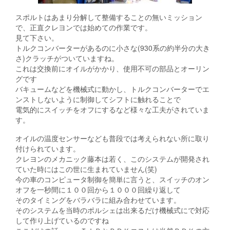
スポルトはあまり分解して整備することの無いミッション
で、正直クレヨンでは始めての作業です。
見て下さい。
トルクコンバーターがあるのに小さな(930系の約半分の大き
さ)クラッチがついていますね。
これは交換前にオイルがかかり、使用不可の部品とオーリン
グです
バキュームなどを機械式に動かし、トルクコンバーターでエ
ンストしないように制御してシフトに触れることで
電気的にスイッチをオフにするなど様々な工夫がされていま
す。
オイルの温度センサーなども普段では考えられない所に取り
付けられています。
クレヨンのメカニック藤本は若く、このシステムが開発され
ていた時にはこの世に生まれていません(笑)
今の車のコンピュータ制御を簡単に言うと、スイッチのオン
オフを一秒間に１００回から１０００回繰り返して
そのタイミングをバラバラに組み合わせています。
そのシステムを当時のポルシェは出来るだけ機械式にで対応
して作り上げているのですね