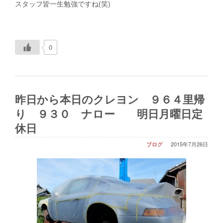
スタッフ皆一生勉強ですね(笑)
0
昨日から本日のクレヨン ９６４里帰
り ９３０ ナロー 明日月曜日定
休日
ブログ
2015年7月26日