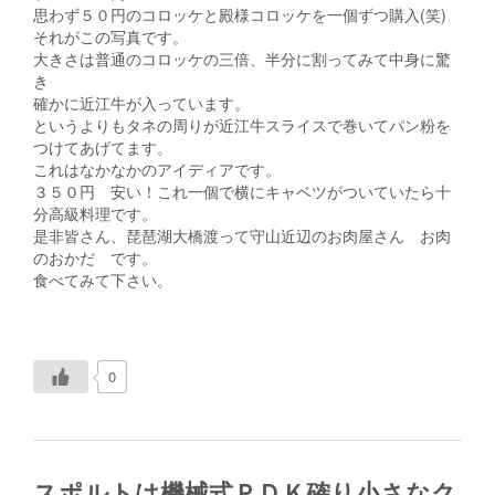
思わず５０円のコロッケと殿様コロッケを一個ずつ購入(笑)
それがこの写真です。
大きさは普通のコロッケの三倍、半分に割ってみて中身に驚
き
確かに近江牛が入っています。
というよりもタネの周りが近江牛スライスで巻いてパン粉を
つけてあげてます。
これはなかなかのアイディアです。
３５０円 安い！これ一個で横にキャベツがついていたら十
分高級料理です。
是非皆さん、琵琶湖大橋渡って守山近辺のお肉屋さん お肉
のおかだ です。
食べてみて下さい。
0
スポルトは機械式ＰＤＫ確り小さなク