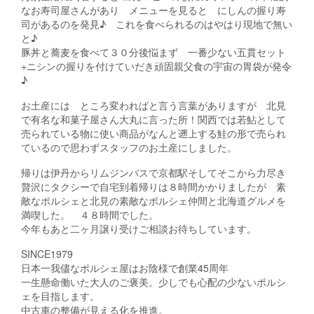
なお寿司屋さんがあり メニューを見ると にしんの握り寿
司があるのを発見♪ これを食べられるのはやはり現地で無い
と♪
豚丼と蕎麦を食べて３０分後悩まず 一番少ない五貫セット
+ニシンの握りを付けていだき頑固親父食の宇宙の胃袋が発令
♪
お土産には ところ変わればと言う言葉がありますが 北見
で有名な和菓子屋さん大丸に言った所！関西では若鮎として
売られている物に使い商品がなんと遡上する鮭の形で売られ
ているので思わずスタッフのお土産にしました。
帰りは伊丹からリムジンバスで京都駅そしてそこから力尽き
贅沢にタクシーで自宅到着帰りは８時間かかりましたが 素
敵なポルシェと北見の素敵なポルシェ仲間と北海道グルメを
満喫した。 ４８時間でした。
今年もあと二ヶ月譲り受けご相談お待ちしています。
SINCE1979
日本一我儘なポルシェ屋はお陰様で創業45周年
一生懸命働いた大人のご褒美。少しでも心配の少ないポルシ
ェを目指します。
中古車の整備が見える化を推進。