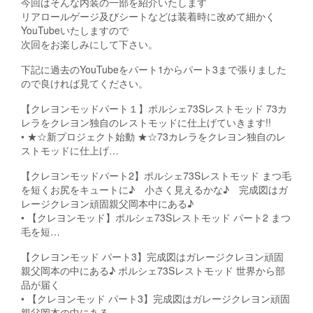
今回はそんな内装の一部を紹介いたします
リアロールゲージ及びシートなどは装着時に改めて細かく
YouTubeいたしますので
次回をお楽しみにして下さい。
下記に過去のYouTubeをパート1からパート3まで張りました
ので良ければ見てください。
【クレヨンモッドパート１】ポルシェ73Sレストモッド 73カ
レラをクレヨン独自のレストモッドに仕上げていきます!!
• ★☆新プロジェクト始動 ★☆73カレラをクレヨン独自のレ
ストモッドに仕上げ…
【クレヨンモッドパート2】ポルシェ73Sレストモッド まつ毛
を短くお尻をキュートに♪ 小さく見えるかな♪ 完成図はガ
レージクレヨン頑固親父岡本中にある♪
• 【クレヨンモッド】ポルシェ73Sレストモッド パート2 まつ
毛を短…
【クレヨンモッド パート3】完成図はガレージクレヨン頑固
親父岡本の中にある♪ ポルシェ73Sレストモッド 世界から部
品が届く
• 【クレヨンモッド パート3】完成図はガレージクレヨン頑固
親父岡本の中にある…