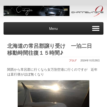
Menu
北海道の常呂郡譲り受け 一泊二日
移動時間往復１５時間♪
ブログ
2024年10月29日
関西から常呂郡に行くなら女万別空港に行くのですが 近年
は直行便がほぼ無くなり