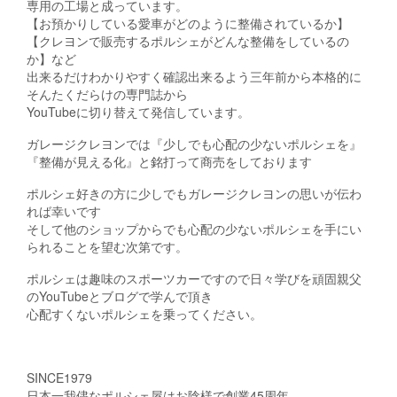
専用の工場と成っています。
【お預かりしている愛車がどのように整備されているか】
【クレヨンで販売するポルシェがどんな整備をしているの
か】など
出来るだけわかりやすく確認出来るよう三年前から本格的に
そんたくだらけの専門誌から
YouTubeに切り替えて発信しています。
ガレージクレヨンでは『少しでも心配の少ないポルシェを』
『整備が見える化』と銘打って商売をしております
ポルシェ好きの方に少しでもガレージクレヨンの思いが伝わ
れば幸いです
そして他のショップからでも心配の少ないポルシェを手にい
られることを望む次第です。
ポルシェは趣味のスポーツカーですので日々学びを頑固親父
のYouTubeとブログで学んで頂き
心配すくないポルシェを乗ってください。
SINCE1979
日本一我儘なポルシェ屋はお陰様で創業45周年