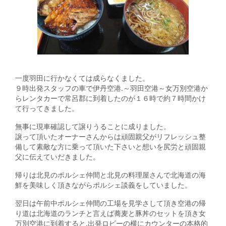
一度羽田に行かなくては成らなくました。
９時出発スタッフの車で伊丹空港.～羽田空港～女万別空港か
らレンタカーで常呂郡に到着したのが１６時で約７時間かけ
て行ってきました。
無事に現車確認して譲りうることに成りました。
譲って頂いたオーナーさんからは頑固親父がリフレッシュ整
備して素敵な方に乗って頂いた下さいと想いを尻労と頑固親
父に伝えていだきました。
帰りは北見のポルシェ仲間と北見の料理屋さんで北海道の海
鮮を美味しく頂きながらポルシェ談義をしていました。
翌日は午前中ポルシェ仲間の工場を見学さして頂き空港の帰
り道は北海道のランチと言えば蕎麦と豚丼のセットを頂き女
万別空港に到着すると.出発ロビーの横にカウンターの本格的