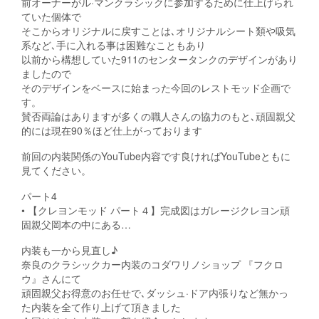
前オーナーがル·マンクラシックに参加するために仕上げられ
ていた個体で
そこからオリジナルに戻すことは､オリジナルシート類や吸気
系など､手に入れる事は困難なこともあり
以前から構想していた911のセンタータンクのデザインがあり
ましたので
そのデザインをベースに始まった今回のレストモッド企画で
す。
賛否両論はありますが多くの職人さんの協力のもと､頑固親父
的には現在90％ほど仕上がっております
前回の内装関係のYouTube内容です良ければYouTubeともに
見てください。
パート4
• 【クレヨンモッド パート４】完成図はガレージクレヨン頑
固親父岡本の中にある…
内装も一から見直し♪
奈良のクラシックカー内装のコダワリノショップ 『フクロ
ウ』さんにて
頑固親父お得意のお任せで､ダッシュ·ドア内張りなど無かっ
た内装を全て作り上げて頂きました