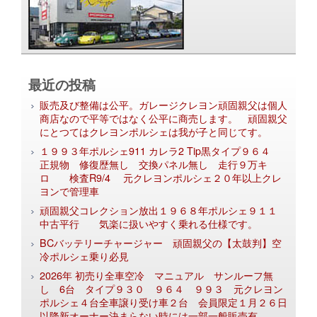
最近の投稿
販売及び整備は公平。ガレージクレヨン頑固親父は個人
商店なので平等ではなく公平に商売します。 頑固親父
にとつてはクレヨンポルシェは我が子と同じてす。
１９９３年ポルシェ911 カレラ2 Tip黒タイプ９６４
正規物 修復歴無し 交換パネル無し 走行９万キ
ロ 検査R9/4 元クレヨンポルシェ２０年以上クレ
ヨンで管理車
頑固親父コレクション放出１９６８年ポルシェ９１１
中古平行 気楽に扱いやすく乗れる仕様です。
BCバッテリーチャージャー 頑固親父の【太鼓判】空
冷ポルシェ乗り必見
2026年 初売り全車空冷 マニュアル サンルーフ無
し 6台 タイプ９３０ ９６４ ９９３ 元クレヨン
ポルシェ４台全車譲り受け車２台 会員限定１月２６日
以降新オーナー決まらない時には一部一般販売有