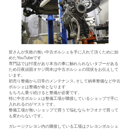
皆さんが失敗の無い中古ポルシェを手に入れて頂くために始
めたYouTubeです
専門誌では忖度があり本当の事に触れられないタブーがある
ため日夜頑固オヤジ岡本は中古ポルシェの現状をお伝えして
います。
初売り整備から日常のメンテナンス､そして納車整備など中古
ポルシェは整備が命となります
もちろん乗り続けると整備が必要です。
特に中古ポルシェは整備工場が隣接しているショップで手に
入れれるのがマストです。
整備工場が無いショップで買うて悩むならヤフオクで買って
も変わらないです。
ガレージクレヨン内の隣接している工場はクレヨンポルシェ