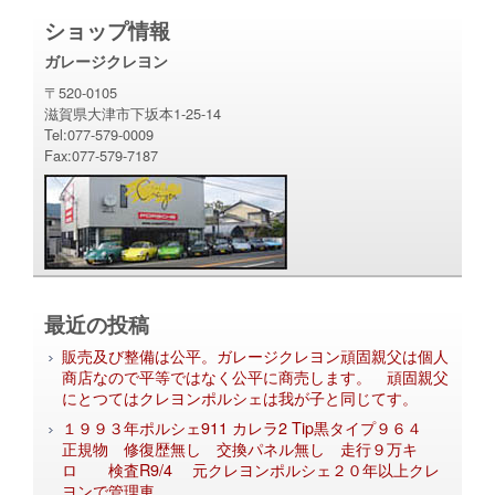
ショップ情報
ガレージクレヨン
〒520-0105
滋賀県大津市下坂本1-25-14
Tel:077-579-0009
Fax:077-579-7187
最近の投稿
販売及び整備は公平。ガレージクレヨン頑固親父は個人
商店なので平等ではなく公平に商売します。 頑固親父
にとつてはクレヨンポルシェは我が子と同じてす。
１９９３年ポルシェ911 カレラ2 Tip黒タイプ９６４
正規物 修復歴無し 交換パネル無し 走行９万キ
ロ 検査R9/4 元クレヨンポルシェ２０年以上クレ
ヨンで管理車