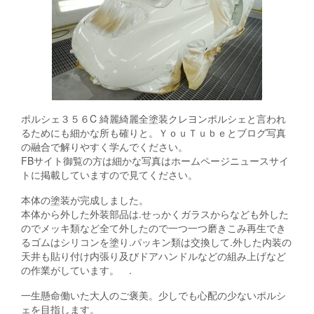
ポルシェ３５６C 綺麗綺麗全塗装クレヨンポルシェと言われ
るためにも細かな所も確りと。ＹｏｕＴｕｂｅとブログ写真
の融合で解りやすく学んでください。
FBサイト御覧の方は細かな写真はホームページニュースサイ
トに掲載していますので見てください。
本体の塗装が完成しました。
本体から外した外装部品は.せっかくガラスからなども外した
のでメッキ類など全て外したので一つ一つ磨きこみ再生でき
るゴムはシリコンを塗り.パッキン類は交換して.外した内装の
天井も貼り付け内張り及びドアハンドルなどの組み上げなど
の作業がしています。 .
一生懸命働いた大人のご褒美。少しでも心配の少ないポルシ
ェを目指します。