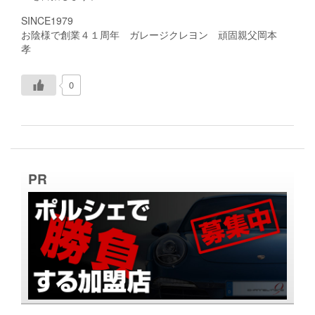
SINCE1979
お陰様で創業４１周年 ガレージクレヨン 頑固親父岡本
孝
0
PR