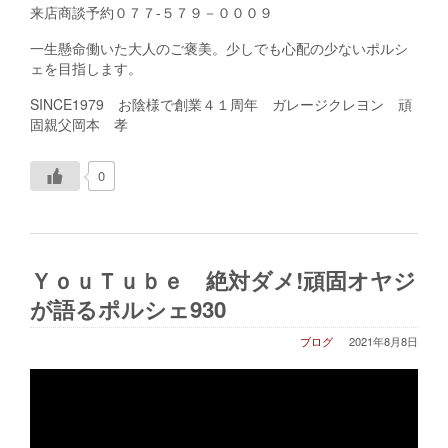
来店商談予約０７７-５７９－０００９
一生懸命働いた大人のご褒美。少しでも心配の少ないポルシ
ェを目指します。
SINCE1979 お陰様で創業４１周年 ガレージクレヨン 頑
固親父岡本 孝
0
ＹｏｕＴｕｂｅ 絶対ダメ!頑固オヤジ
が語るポルシェ930
ブログ
2021年8月8日