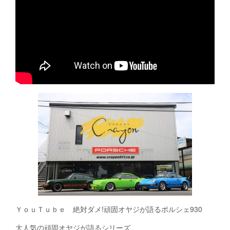
ＹｏｕＴｕｂｅ 絶対ダメ!頑固オヤジが語るポルシェ930
大人気の頑固オヤジが語るシリーズ