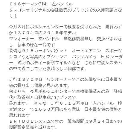
０１６ケーマンGT4 左ハンドル
クレヨンオリジナルの委託販売のブリッジでの入庫商談とな
りま
今月８月にポルシェセンターで検査を受けられた 走行わず
か１３７０キロの２０１６年モデル
ワンオーナー 左ハンドル 当然修復歴無し 交換パネルな
し 新車の様な一台です
装備も９１８カーボンバケット オートエアコン スポーツ
クロノなど写真のオプションに バックカメラ ETC レーダ
ー 透明のボディー保護フイルムなど さらに空調システム
の中で過ごしていた素晴らしい個体です。
走行１３７０キロ ワンオーナーでこの装備ならは日本最安
値の乗り出し価格と思われます。
何よりも 今月ポルシェセンターで車検整備済みの為 登録
代と取得税と自動車税だけプラスで
乗れます。 そんな 走行０．１５万キロ 左ハンドル 検
査満タン で１０５０万円はある意味 日本最安値の価格と
思われます
ＢＲＩＤＧＥシステムですの 販売期間は９月２４日までの
期間限定販売と成ります。