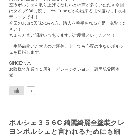
空冷ポルシェを取り上げて欲しいとの声が多くいただき今回
はタイプ930に絞り、YouTubeだから出来る【忖度なし】の本
音トークです！
今回の930は興味のある方、購入を希望される方是非御覧くだ
さい！
ちょっと言い間違いもありますがご愛嬌ということで！
一生懸命働いた大人のご褒美。少しでも心配の少ないポルシ
ェを目指します。
SINCE1979
お陰様で創業４１周年 ガレージクレヨン 頑固親父岡本
孝
0
ポルシェ３５６C 綺麗綺麗全塗装クレ
ヨンポルシェと言われるためにも細