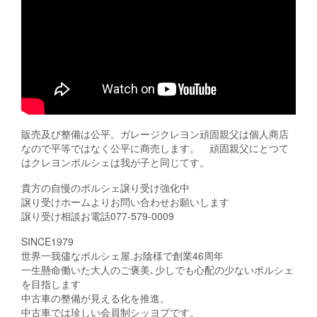
販売及び整備は公平。ガレージクレヨン頑固親父は個人商店
なので平等ではなく公平に商売します。 頑固親父にとつて
はクレヨンポルシェは我が子と同じてす。
貴方の自慢のポルシェ譲り受け強化中
譲り受けホームよりお問い合わせお願いします
譲り受け相談お電話077-579-0009
SINCE1979
世界一我儘なポルシェ屋.お陰様で創業46周年
一生懸命働いた大人のご褒美､少しでも心配の少ないポルシェ
を目指します
中古車の整備が見える化を推進。
中古車では珍しい会員制シッヨプです。