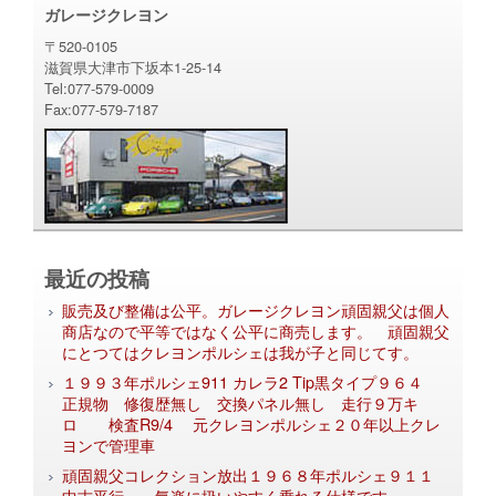
ガレージクレヨン
〒520-0105
滋賀県大津市下坂本1-25-14
Tel:077-579-0009
Fax:077-579-7187
最近の投稿
販売及び整備は公平。ガレージクレヨン頑固親父は個人
商店なので平等ではなく公平に商売します。 頑固親父
にとつてはクレヨンポルシェは我が子と同じてす。
１９９３年ポルシェ911 カレラ2 Tip黒タイプ９６４
正規物 修復歴無し 交換パネル無し 走行９万キ
ロ 検査R9/4 元クレヨンポルシェ２０年以上クレ
ヨンで管理車
頑固親父コレクション放出１９６８年ポルシェ９１１
中古平行 気楽に扱いやすく乗れる仕様です。