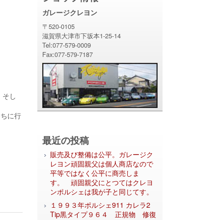
ガレージクレヨン
〒520-0105
滋賀県大津市下坂本1-25-14
Tel:077-579-0009
Fax:077-579-7187
、そし
勝ちに行
最近の投稿
販売及び整備は公平。ガレージク
レヨン頑固親父は個人商店なので
平等ではなく公平に商売しま
す。 頑固親父にとつてはクレヨ
ンポルシェは我が子と同じてす。
１９９３年ポルシェ911 カレラ2
Tip黒タイプ９６４ 正規物 修復