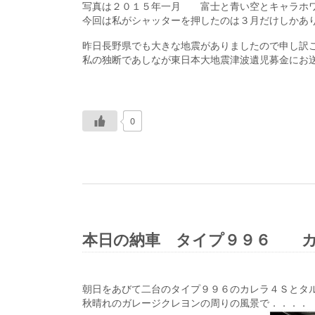
写真は２０１５年一月 富士と青い空とキャラホ
今回は私がシャッターを押したのは３月だけしかあ
昨日長野県でも大きな地震がありましたので申し
私の独断であしなが東日本大地震津波遺児募金にお
0
本日の納車 タイプ９９６ カ
朝日をあびて二台のタイプ９９６のカレラ４Ｓとタ
秋晴れのガレージクレヨンの周りの風景で．．．．