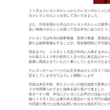
１１月もクレヨンポルシェからクレヨンポルシェに
元クレヨンポルシェを戻して頂いてきました。
また、日本全国から沢山のクレヨンポルシェの基準
良い個体のポルシェを譲って頂き本当にありがとう
クレヨンでは年内の納車整備 里帰り整備 突発的
新たな納車整備をすることが、現在物理的に不可能
現在までに １０月１１月及び年内に入庫するポル
その為２０１５年の初売り１月４日に来店及びオー
順番に商談させていただく事にしていますので心ま
クレヨンホームページのお正月休みの１２月２７日
定をしていますのでよろしく御願いします
写真は本日今朝 何とクレヨンの地元滋賀で新車か
２０年間乗られてきた個体を譲り受けて来ました
前オーナー様 本当にクレヨンにお声がけ頂ありが
確り１２月１日には東日本大震災の一台２万円の義
今回譲り受けたお車のお問い合わせも現在不可とい