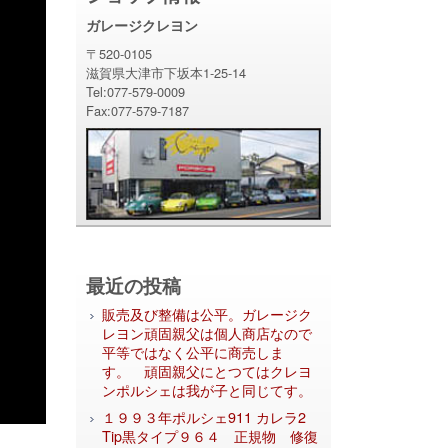
ガレージクレヨン
〒520-0105
滋賀県大津市下坂本1-25-14
Tel:077-579-0009
Fax:077-579-7187
最近の投稿
販売及び整備は公平。ガレージク
レヨン頑固親父は個人商店なので
平等ではなく公平に商売しま
す。 頑固親父にとつてはクレヨ
ンポルシェは我が子と同じてす。
１９９３年ポルシェ911 カレラ2
Tip黒タイプ９６４ 正規物 修復