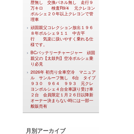
歴無し 交換パネル無し 走行９
万キロ 検査R9/4 元クレヨン
ポルシェ２０年以上クレヨンで管
理車
頑固親父コレクション放出１９６
８年ポルシェ９１１ 中古平
行 気楽に扱いやすく乗れる仕
様です。
BCバッテリーチャージャー 頑固
親父の【太鼓判】空冷ポルシェ乗
り必見
2026年 初売り全車空冷 マニュア
ル サンルーフ無し 6台 タイプ
９３０ ９６４ ９９３ 元クレ
ヨンポルシェ４台全車譲り受け車
２台 会員限定１月２６日以降新
オーナー決まらない時には一部一
般販売有
月別アーカイブ