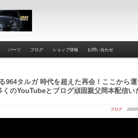
パーツ
ブログ
ショップ情報
お問い合わせ
わたる964タルガ 時代を超えた再会！ここから
くのYouTubeとブログ頑固親父岡本配信い
ブログ
202