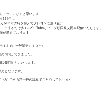
からドラマになると思います
1991年に
ルガが34年の時を超えてクレヨンに譲り受け
。 出来るだけ多くのYouTubeとブログ頑固親父岡本配信いたします。
依頼が増えております
年はすでに一般販売も１０台)
販売期間ができました。
員販売期間といたします。
販売となります。
オヤジができる精一杯の誠意でご対応しております