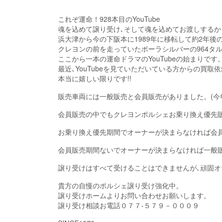
これぞ運命！928本目のYouTube
魂を込めて譲り受け､そして魂を込めてお渡しする
浜大津から今の下阪本に1989年に移転して約2年後の
クレヨンの前を走っていたポーラシルバーの964タ
ここから一本の運命ドラマのYouTubeの始まりです
最近､YouTubeを見ていただいている方からの買取
本当に嬉しい限りです!!
販売車両には一般販売と会員販売がありました。(今
会員販売の中でもクレヨンポルシェお乗り換え優先
お乗り換え優先期間でオーナーが決まらなければ会
会員販売期間ないでオーナーが決まらなければ一般
譲り受けはすべて受けることはできませんが､頑固
貴方の自慢のポルシェ譲り受け強化中。
譲り受けホームよりお問い合わせお願いします。
譲り受け相談お電話０７７-５７９－０００９