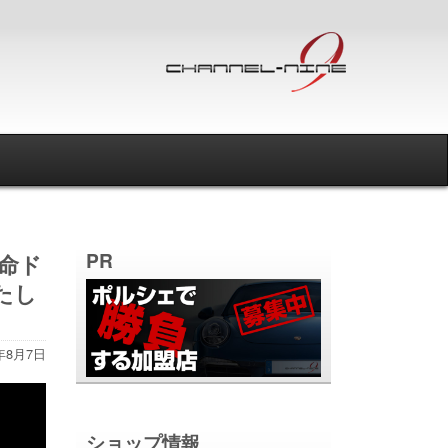
PR
運命ド
たし
5年8月7日
ショップ情報