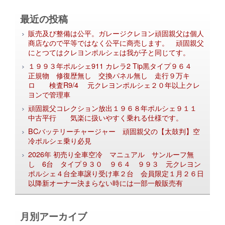
最近の投稿
販売及び整備は公平。ガレージクレヨン頑固親父は個人
商店なので平等ではなく公平に商売します。 頑固親父
にとつてはクレヨンポルシェは我が子と同じてす。
１９９３年ポルシェ911 カレラ2 Tip黒タイプ９６４
正規物 修復歴無し 交換パネル無し 走行９万キ
ロ 検査R9/4 元クレヨンポルシェ２０年以上クレ
ヨンで管理車
頑固親父コレクション放出１９６８年ポルシェ９１１
中古平行 気楽に扱いやすく乗れる仕様です。
BCバッテリーチャージャー 頑固親父の【太鼓判】空
冷ポルシェ乗り必見
2026年 初売り全車空冷 マニュアル サンルーフ無
し 6台 タイプ９３０ ９６４ ９９３ 元クレヨン
ポルシェ４台全車譲り受け車２台 会員限定１月２６日
以降新オーナー決まらない時には一部一般販売有
月別アーカイブ