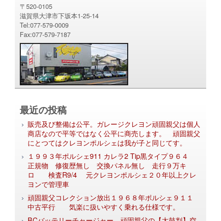
〒520-0105
滋賀県大津市下坂本1-25-14
Tel:077-579-0009
Fax:077-579-7187
最近の投稿
販売及び整備は公平。ガレージクレヨン頑固親父は個人
商店なので平等ではなく公平に商売します。 頑固親父
にとつてはクレヨンポルシェは我が子と同じてす。
１９９３年ポルシェ911 カレラ2 Tip黒タイプ９６４
正規物 修復歴無し 交換パネル無し 走行９万キ
ロ 検査R9/4 元クレヨンポルシェ２０年以上クレ
ヨンで管理車
頑固親父コレクション放出１９６８年ポルシェ９１１
中古平行 気楽に扱いやすく乗れる仕様です。
BCバッテリーチャージャー 頑固親父の【太鼓判】空