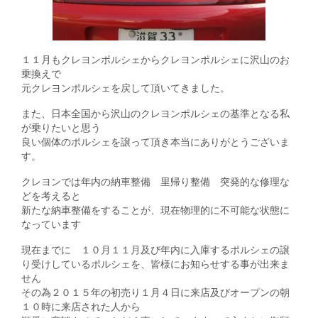
１１月もクレヨンポルシェからクレヨンポルシェに沢山のお
乗換えで
元クレヨンポルシェを戻して頂いてきました。
また、日本全国から沢山のクレヨンポルシェの基準となる私
が乗りたいと思う
良い個体のポルシェを譲って頂き本当にありがとうございま
す。
クレヨンでは年内の納車整備 里帰り整備 突発的な修理な
どを考えると
新たな納車整備をすることが、現在物理的に不可能な状態に
なっています
現在までに １０月１１月及び年内に入庫するポルシェの譲
り受けしているポルシェを、皆様にお知らせする事が出来ま
せん
その為２０１５年の初売り１月４日に来店及びオープンの朝
１０時に来店された人から