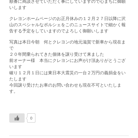
順番に商談させていただく事にしていますので心まちに御願
いします
クレヨンホームページのお正月休みの１２月２７日以降に沢
山のスペシャルなポルシェをこのニュースサイトで細かく報
告する予定をしていますのでよろしく御願いします
写真は本日今朝 何とクレヨンの地元滋賀で新車から現在ま
で
２０年間乗られてきた個体を譲り受けて来ました
前オーナー様 本当にクレヨンにお声がけ頂ありがとうござ
います
確り１２月１日には東日本大震災の一台２万円の義捐金をい
たします
今回譲り受けたお車のお問い合わせも現在不可といたしま
す。
0