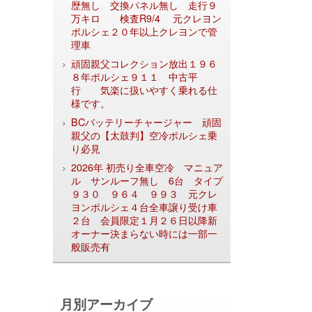
歴無し 交換パネル無し 走行９
万キロ 検査R9/4 元クレヨン
ポルシェ２０年以上クレヨンで管
理車
頑固親父コレクション放出１９６
８年ポルシェ９１１ 中古平
行 気楽に扱いやすく乗れる仕
様です。
BCバッテリーチャージャー 頑固
親父の【太鼓判】空冷ポルシェ乗
り必見
2026年 初売り全車空冷 マニュア
ル サンルーフ無し 6台 タイプ
９３０ ９６４ ９９３ 元クレ
ヨンポルシェ４台全車譲り受け車
２台 会員限定１月２６日以降新
オーナー決まらない時には一部一
般販売有
月別アーカイブ