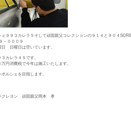
ェ９９３カレラＳそして頑固親父コレクションの９１４と９０４SCR
９－０００９
曜日 日曜日は空いています。
９３カレラ４Ｓです。
３万円消費税で今年は施工いたします。
いポルシェを目指します。
レヨン 頑固親父岡本 孝