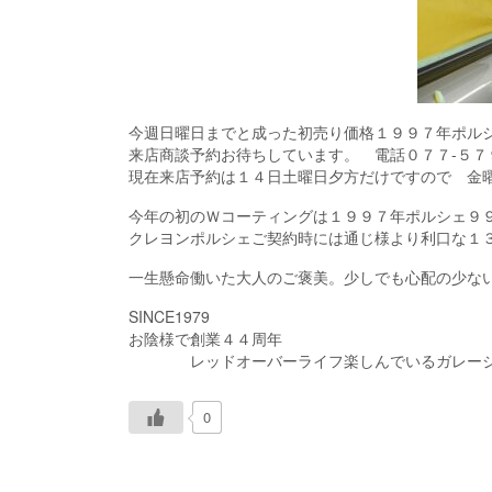
今週日曜日までと成った初売り価格１９９７年ポルシ
来店商談予約お待ちしています。 電話０７７-５７
現在来店予約は１４日土曜日夕方だけですので 金
今年の初のＷコーティングは１９９７年ポルシェ９
クレヨンポルシェご契約時には通じ様より利口な１
一生懸命働いた大人のご褒美。少しでも心配の少な
SINCE1979
お陰様で創業４４周年
レッドオーバーライフ楽しんでいるガレージク
0