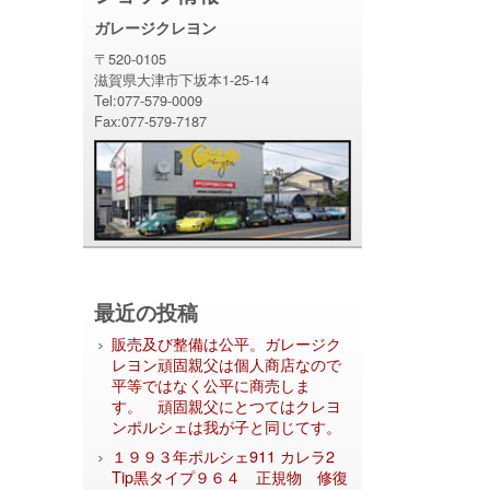
ガレージクレヨン
〒520-0105
滋賀県大津市下坂本1-25-14
Tel:077-579-0009
Fax:077-579-7187
最近の投稿
販売及び整備は公平。ガレージク
レヨン頑固親父は個人商店なので
平等ではなく公平に商売しま
す。 頑固親父にとつてはクレヨ
ンポルシェは我が子と同じてす。
１９９３年ポルシェ911 カレラ2
Tip黒タイプ９６４ 正規物 修復