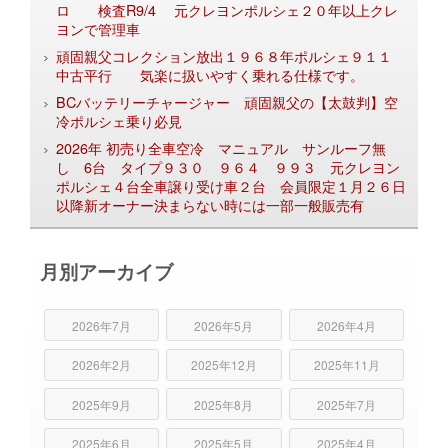
ロ 検査R9/4 元クレヨンポルシェ２０年以上クレ
ヨンで管理車
頑固親父コレクション放出１９６８年ポルシェ９１１
中古平行 気楽に扱いやすく乗れる仕様です。
BCバッテリーチャージャー 頑固親父の【太鼓判】空
冷ポルシェ乗り必見
2026年 初売り全車空冷 マニュアル サンルーフ無
し 6台 タイプ９３０ ９６４ ９９３ 元クレヨン
ポルシェ４台全車譲り受け車２台 会員限定１月２６日
以降新オーナー決まらない時には一部一般販売有
月別アーカイブ
2026年7月
2026年5月
2026年4月
2026年2月
2025年12月
2025年11月
2025年9月
2025年8月
2025年7月
2025年6月
2025年5月
2025年4月