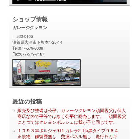
ショップ情報
ガレージクレヨン
〒520-0105
滋賀県大津市下坂本1-25-14
Tel:077-579-0009
Fax:077-579-7187
最近の投稿
販売及び整備は公平。ガレージクレヨン頑固親父は個人
商店なので平等ではなく公平に商売します。 頑固親父
にとつてはクレヨンポルシェは我が子と同じてす。
１９９３年ポルシェ911 カレラ2 Tip黒タイプ９６４
正規物 修復歴無し 交換パネル無し 走行９万キ