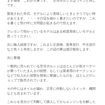
まず個体 これが大事です。 空冷ポルシェはワインと同じ
です。
製造された年式、モデルにより美味しいときとそうでない時
があります。・・・その辺を細かく書きたいのですが、これ
を書くと世の中に大問題が起きるので控えます。
クレヨンで預かっているモデルはある程度美味しいモデルと
思ってください。
次に輸入経路ですが、これまた正規物、新車並行、中古並行
など色々と存在しますが、この辺の事は後日報告します。
次に整備
一般的に売られている空冷ポルシェはほとんどが前オーナー
が乗っていたまんまの状態、もしくは業者用のオークション
などで仕入れた状態を簡単に整備したものを、ほとんどのシ
ョップで販売されています。
その中にはオイルが漏れ、正常に作動しないスイッチ、機関
なども含まれています。
これらを見分けて判断して購入してからエンジンを分解した