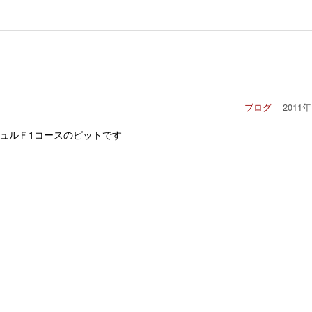
ブログ
2011
ュルＦ1コースのピットです