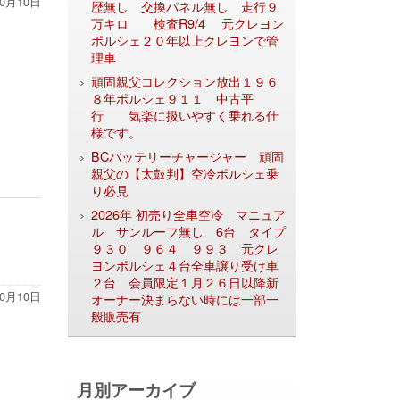
10月10日
歴無し 交換パネル無し 走行９
万キロ 検査R9/4 元クレヨン
ポルシェ２０年以上クレヨンで管
理車
頑固親父コレクション放出１９６
８年ポルシェ９１１ 中古平
行 気楽に扱いやすく乗れる仕
様です。
BCバッテリーチャージャー 頑固
親父の【太鼓判】空冷ポルシェ乗
り必見
2026年 初売り全車空冷 マニュア
ル サンルーフ無し 6台 タイプ
９３０ ９６４ ９９３ 元クレ
ヨンポルシェ４台全車譲り受け車
２台 会員限定１月２６日以降新
10月10日
オーナー決まらない時には一部一
般販売有
月別アーカイブ