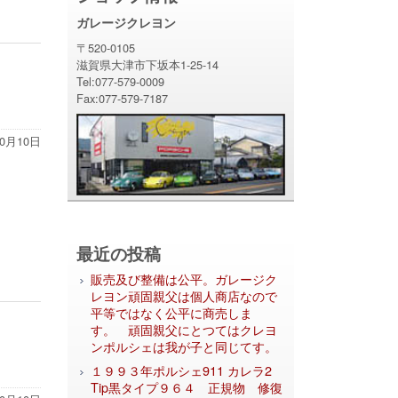
ガレージクレヨン
〒520-0105
滋賀県大津市下坂本1-25-14
Tel:077-579-0009
Fax:077-579-7187
10月10日
最近の投稿
販売及び整備は公平。ガレージク
レヨン頑固親父は個人商店なので
平等ではなく公平に商売しま
す。 頑固親父にとつてはクレヨ
ンポルシェは我が子と同じてす。
１９９３年ポルシェ911 カレラ2
Tip黒タイプ９６４ 正規物 修復