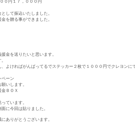
０００円１７，０００円
金として振込いたしました。
援金を贈る事ができました。
。
。
。
義援金を送りたいと思います。
す。
ん、よければがんばってるでステッカー２枚で１０００円でクレヨンに
ンペーン
お願いします。
援金ＢＯＸ
貼っています。
側面に今回は貼りました。
誠にありがとうございます。