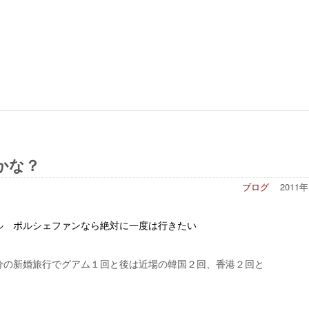
かな？
ブログ
2011
ル ポルシェファンなら絶対に一度は行きたい
分の新婚旅行でグアム１回と後は近場の韓国２回、香港２回と
)