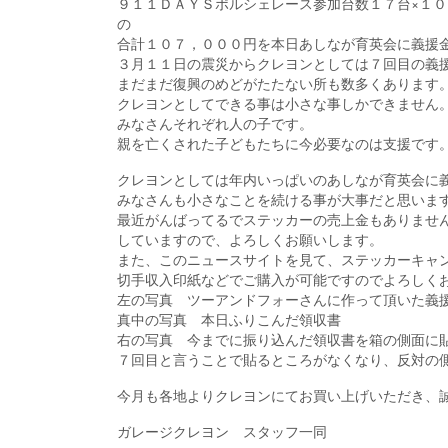
９１１ＤＡＹＳポルシェレース参加台数１７台×１
の
合計１０７，０００円を本日あしなが育英会に義援
３月１１日の震災からクレヨンとしては７回目の義
まだまだ復興のめどがたたない所も数多くあります
クレヨンとしてできる事は小さな事しかできません
みなさんそれぞれ人の子です。
親を亡くされた子どもたちに今必要なのは支援です
クレヨンとしては年内いっぱいのあしなが育英会に
みなさんも小さなことを続ける事が大事だと思いま
最近がんばってるでステッカーの売上金もありませ
していますので、よろしくお願いします。
また、このニュースサイトを見て、ステッカーキャ
切手収入印紙などでご購入が可能ですのでよろしく
左の写真 ツーアンドフォーさんに作って頂いた義
真中の写真 本日ふりこんだ領収書
右の写真 今までに振り込んだ領収書を箱の側面に
７回目と言うことで貼るところがなくなり、反対の
今月も各地よりクレヨンにてお買い上げいただき、
ガレージクレヨン スタッフ一同