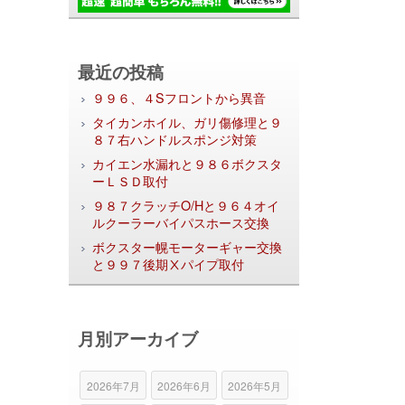
最近の投稿
９９６、４Sフロントから異音
タイカンホイル、ガリ傷修理と９
８７右ハンドルスポンジ対策
カイエン水漏れと９８６ボクスタ
ーＬＳＤ取付
９８７クラッチO/Hと９６４オイ
ルクーラーバイパスホース交換
ボクスター幌モーターギャー交換
と９９７後期Ⅹパイプ取付
月別アーカイブ
2026年7月
2026年6月
2026年5月