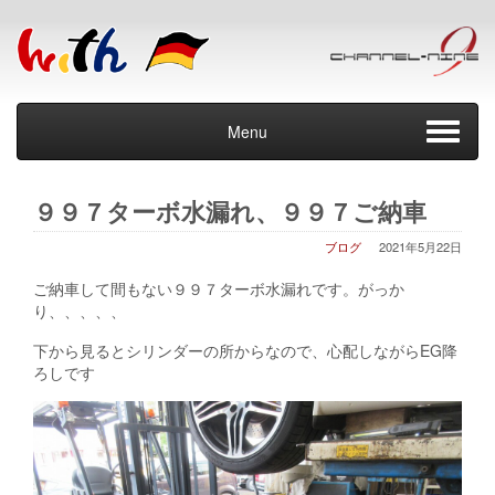
Menu
９９７ターボ水漏れ、９９７ご納車
ブログ
2021年5月22日
ご納車して間もない９９７ターボ水漏れです。がっか
り、、、、、
下から見るとシリンダーの所からなので、心配しながらEG降
ろしです