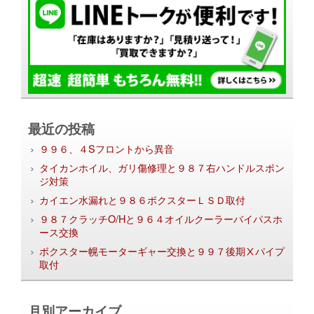
最近の投稿
９９６、４Sフロントから異音
タイカンホイル、ガリ傷修理と９８７右ハンドルスポン
ジ対策
カイエン水漏れと９８６ボクスターＬＳＤ取付
９８７クラッチO/Hと９６４オイルクーラーバイパスホ
ース交換
ボクスター幌モーターギャー交換と９９７後期Ⅹパイプ
取付
月別アーカイブ