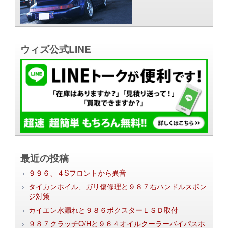
ウィズ公式LINE
最近の投稿
９９６、４Sフロントから異音
タイカンホイル、ガリ傷修理と９８７右ハンドルスポン
ジ対策
カイエン水漏れと９８６ボクスターＬＳＤ取付
９８７クラッチO/Hと９６４オイルクーラーバイパスホ