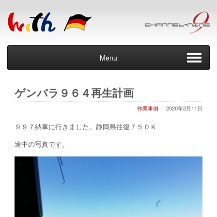
Menu
ゲンバラ９６４再生計画
作業事例
2020年2月11日
９９７納車に行きました。静岡県往復７５０Ｋ
途中の写真です。