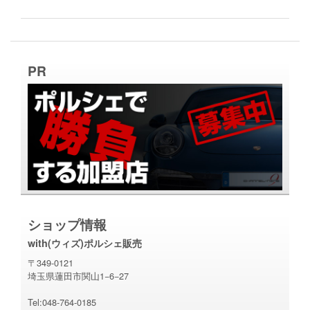
PR
ショップ情報
with(ウィズ)ポルシェ販売
〒349-0121
埼玉県蓮田市関山1−6−27
Tel:048-764-0185