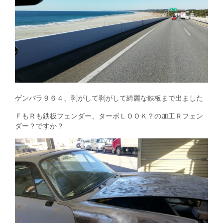
ゲンバラ９６４、剥がして剥がして綺麗な鉄板まで出ました
ＦもＲも鉄板フェンダー、ターボＬＯＯＫ？の加工Ｒフェン
ダー？ですか？