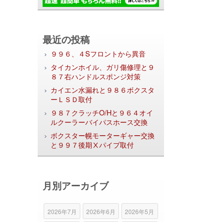
最近の投稿
９９６、４Sフロントから異音
タイカンホイル、ガリ傷修理と９
８７右ハンドルスポンジ対策
カイエン水漏れと９８６ボクスタ
ーＬＳＤ取付
９８７クラッチO/Hと９６４オイ
ルクーラーバイパスホース交換
ボクスター幌モーターギャー交換
と９９７後期Ⅹパイプ取付
月別アーカイブ
2026年7月
2026年6月
2026年5月