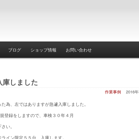
ブログ
ショップ情報
お問い合わせ
入庫しました
作業事例
2016
った為、左ではありますが急遽入庫しました。
新規登録をしますので、車検３０年４月
下さい。
ジライン限定５５台 入庫します。