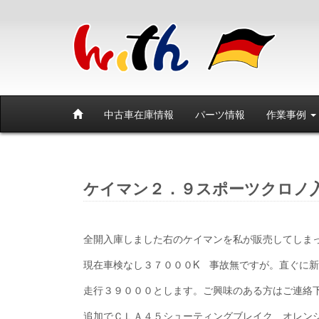
中古車在庫情報
パーツ情報
作業事例
ケイマン２．９スポーツクロノ
全開入庫しました右のケイマンを私が販売してしま
現在車検なし３７０００K 事故無ですが。直ぐに
走行３９０００とします。ご興味のある方はご連絡
追加でＣＬＡ４５シューティングブレイク オレン