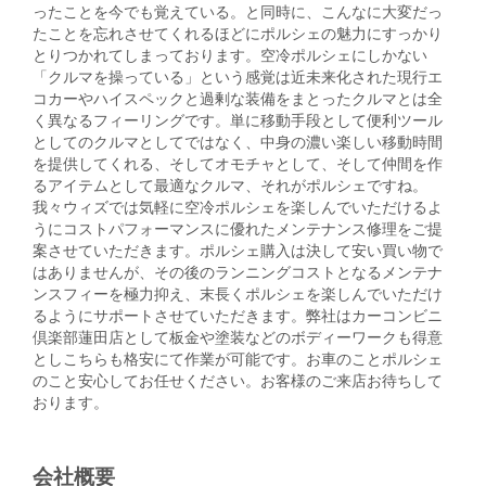
ったことを今でも覚えている。と同時に、こんなに大変だっ
たことを忘れさせてくれるほどにポルシェの魅力にすっかり
とりつかれてしまっております。空冷ポルシェにしかない
「クルマを操っている」という感覚は近未来化された現行エ
コカーやハイスペックと過剰な装備をまとったクルマとは全
く異なるフィーリングです。単に移動手段として便利ツール
としてのクルマとしてではなく、中身の濃い楽しい移動時間
を提供してくれる、そしてオモチャとして、そして仲間を作
るアイテムとして最適なクルマ、それがポルシェですね。
我々ウィズでは気軽に空冷ポルシェを楽しんでいただけるよ
うにコストパフォーマンスに優れたメンテナンス修理をご提
案させていただきます。ポルシェ購入は決して安い買い物で
はありませんが、その後のランニングコストとなるメンテナ
ンスフィーを極力抑え、末長くポルシェを楽しんでいただけ
るようにサポートさせていただきます。弊社はカーコンビニ
倶楽部蓮田店として板金や塗装などのボディーワークも得意
としこちらも格安にて作業が可能です。お車のことポルシェ
のこと安心してお任せください。お客様のご来店お待ちして
おります。
会社概要