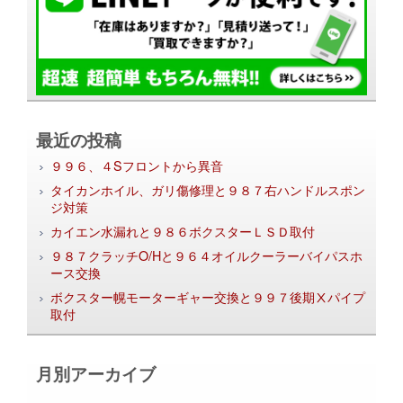
最近の投稿
９９６、４Sフロントから異音
タイカンホイル、ガリ傷修理と９８７右ハンドルスポン
ジ対策
カイエン水漏れと９８６ボクスターＬＳＤ取付
９８７クラッチO/Hと９６４オイルクーラーバイパスホ
ース交換
ボクスター幌モーターギャー交換と９９７後期Ⅹパイプ
取付
月別アーカイブ