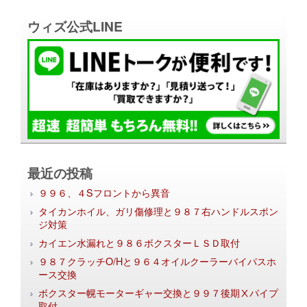
ウィズ公式LINE
最近の投稿
９９６、４Sフロントから異音
タイカンホイル、ガリ傷修理と９８７右ハンドルスポン
ジ対策
カイエン水漏れと９８６ボクスターＬＳＤ取付
９８７クラッチO/Hと９６４オイルクーラーバイパスホ
ース交換
ボクスター幌モーターギャー交換と９９７後期Ⅹパイプ
取付