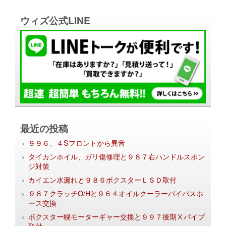
ウィズ公式LINE
最近の投稿
９９６、４Sフロントから異音
タイカンホイル、ガリ傷修理と９８７右ハンドルスポン
ジ対策
カイエン水漏れと９８６ボクスターＬＳＤ取付
９８７クラッチO/Hと９６４オイルクーラーバイパスホ
ース交換
ボクスター幌モーターギャー交換と９９７後期Ⅹパイプ
取付