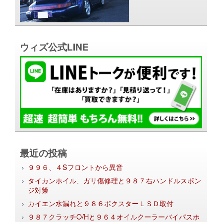
ウィズ公式LINE
最近の投稿
９９６、４Sフロントから異音
タイカンホイル、ガリ傷修理と９８７右ハンドルスポン
ジ対策
カイエン水漏れと９８６ボクスターＬＳＤ取付
９８７クラッチO/Hと９６４オイルクーラーバイパスホ