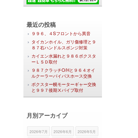
最近の投稿
９９６、４Sフロントから異音
タイカンホイル、ガリ傷修理と９
８７右ハンドルスポンジ対策
カイエン水漏れと９８６ボクスタ
ーＬＳＤ取付
９８７クラッチO/Hと９６４オイ
ルクーラーバイパスホース交換
ボクスター幌モーターギャー交換
と９９７後期Ⅹパイプ取付
月別アーカイブ
2026年7月
2026年6月
2026年5月