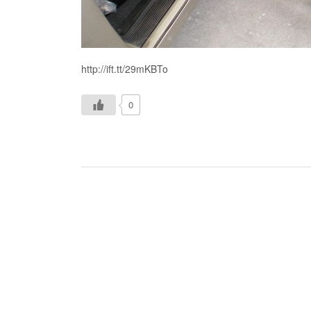
http://ift.tt/29mKBTo
0