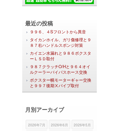
最近の投稿
９９６、４Sフロントから異音
タイカンホイル、ガリ傷修理と９
８７右ハンドルスポンジ対策
カイエン水漏れと９８６ボクスタ
ーＬＳＤ取付
９８７クラッチO/Hと９６４オイ
ルクーラーバイパスホース交換
ボクスター幌モーターギャー交換
と９９７後期Ⅹパイプ取付
月別アーカイブ
2026年7月
2026年6月
2026年5月