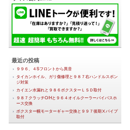
最近の投稿
９９６、４Sフロントから異音
タイカンホイル、ガリ傷修理と９８７右ハンドルスポン
ジ対策
カイエン水漏れと９８６ボクスターＬＳＤ取付
９８７クラッチO/Hと９６４オイルクーラーバイパスホ
ース交換
ボクスター幌モーターギャー交換と９９７後期Ⅹパイプ
取付