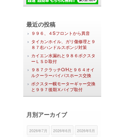
最近の投稿
９９６、４Sフロントから異音
タイカンホイル、ガリ傷修理と９
８７右ハンドルスポンジ対策
カイエン水漏れと９８６ボクスタ
ーＬＳＤ取付
９８７クラッチO/Hと９６４オイ
ルクーラーバイパスホース交換
ボクスター幌モーターギャー交換
と９９７後期Ⅹパイプ取付
月別アーカイブ
2026年7月
2026年6月
2026年5月