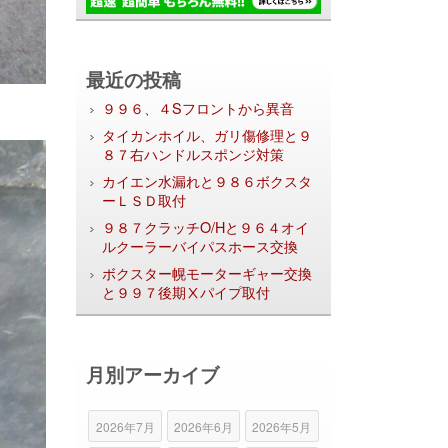
最近の投稿
９９６、４Sフロントから異音
タイカンホイル、ガリ傷修理と９
８７右ハンドルスポンジ対策
カイエン水漏れと９８６ボクスタ
ーＬＳＤ取付
９８７クラッチO/Hと９６４オイ
ルクーラーバイパスホース交換
ボクスター幌モーターギャー交換
と９９７後期Ⅹパイプ取付
月別アーカイブ
2026年7月
2026年6月
2026年5月