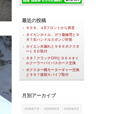
最近の投稿
９９６、４Sフロントから異音
タイカンホイル、ガリ傷修理と９
８７右ハンドルスポンジ対策
カイエン水漏れと９８６ボクスタ
ーＬＳＤ取付
９８７クラッチO/Hと９６４オイ
ルクーラーバイパスホース交換
ボクスター幌モーターギャー交換
と９９７後期Ⅹパイプ取付
月別アーカイブ
2026年7月
2026年6月
2026年5月