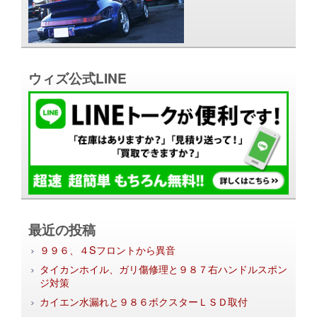
ウィズ公式LINE
最近の投稿
９９６、４Sフロントから異音
タイカンホイル、ガリ傷修理と９８７右ハンドルスポン
ジ対策
カイエン水漏れと９８６ボクスターＬＳＤ取付